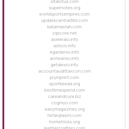
sitalotus.com
supernotes.org
worldsportsempires.com
updatecentral360.com
katamastah.com
zqscore.net
aseleraio.info
asticio.info
egardenio.info
arxteamio.info
getalexio.info
accountaudittaxcon.com
prymprint.com
sportkeeda.org
besttimespend.com
careandcure.biz
cogniyo.com
easymagazines.org
hirfanjilasmi.com
hometricks.org
leathercraftpro.com