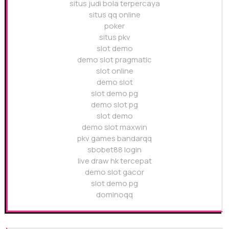
situs judi bola terpercaya
situs qq online
poker
situs pkv
slot demo
demo slot pragmatic
slot online
demo slot
slot demo pg
demo slot pg
slot demo
demo slot maxwin
pkv games bandarqq
sbobet88 login
live draw hk tercepat
demo slot gacor
slot demo pg
dominoqq