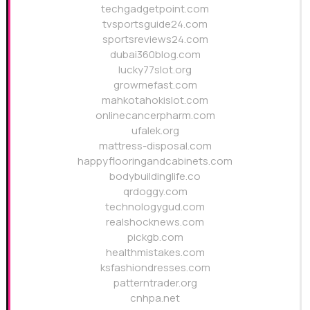
techgadgetpoint.com
tvsportsguide24.com
sportsreviews24.com
dubai360blog.com
lucky77slot.org
growmefast.com
mahkotahokislot.com
onlinecancerpharm.com
ufalek.org
mattress-disposal.com
happyflooringandcabinets.com
bodybuildinglife.co
qrdoggy.com
technologygud.com
realshocknews.com
pickgb.com
healthmistakes.com
ksfashiondresses.com
patterntrader.org
cnhpa.net