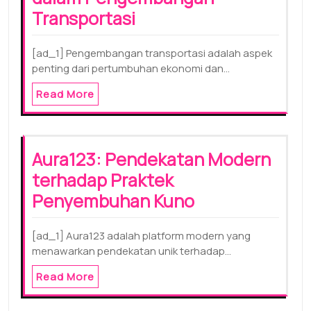
Transportasi
[ad_1] Pengembangan transportasi adalah aspek
penting dari pertumbuhan ekonomi dan…
Read More
Aura123: Pendekatan Modern
terhadap Praktek
Penyembuhan Kuno
[ad_1] Aura123 adalah platform modern yang
menawarkan pendekatan unik terhadap…
Read More