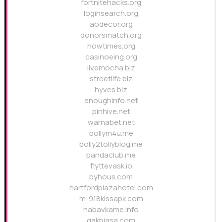
fortnitehacks.org
loginsearch.org
aodecor.org
donorsmatch.org
nowtimes.org
casinoeing.org
livemocha.biz
streetlife.biz
hyves.biz
enoughinfo.net
pinhive.net
warnabet.net
bollym4u.me
bolly2tollyblog.me
pandaclub.me
flyttevask.io
byhous.com
hartfordplazahotel.com
m-918kissapk.com
nabavkame.info
gakbiasa.com