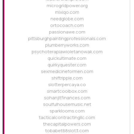
microgridpower.org
mixiqo.com
needglobe.com
ortocoach.com
passionawe.com
pittsburghpaintingprofessionals.com
plumberryworks.com
psychoterapiawioletanowak.com
quickultimate.com
quirkyquester.com
sexmedicineformen.com
shiftripple.com
slotterpercaya.co
smartcoolbox.com
sohanjitfinances.com
soulfulhousemusic.net
sparklooms.com
tacticalcontractingllc.com
thecapitalpowers.com
tobabet88slot3.com