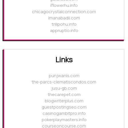
iflowerhu.info
chicagocrystalconnection.com
imanabadii.com
trilipohu.info
appruptio.info
Links
punjwanis.com
the-parcs-clematiscondos.com
jusu-gb.com
thecarepet.com
blogwriterplus.com
guestpostingseo.com
casinogambitpro.info
pokerplaymasters.info
courseoncourse.com