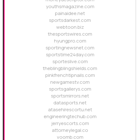
youthsmagazine.com
painaidee.net
sportsdarkest.com
webtoon.biz
thesportswires.com
hyungpro.com
sportingnewsnet.com
sportstime24day.com
sporteslive.com
theblingblingshields.com
pinkfrenchtipnails.com
newgamestv.com
sportsgallerys.com
sportsmirrors.net
datasports.net
atasehirescortu.net
engineeringtechub.com
jerryescorts.com
attorneylegal.co
voomb.com