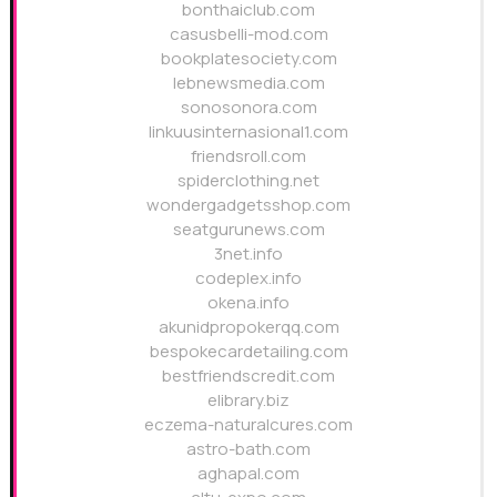
bonthaiclub.com
casusbelli-mod.com
bookplatesociety.com
lebnewsmedia.com
sonosonora.com
linkuusinternasional1.com
friendsroll.com
spiderclothing.net
wondergadgetsshop.com
seatgurunews.com
3net.info
codeplex.info
okena.info
akunidpropokerqq.com
bespokecardetailing.com
bestfriendscredit.com
elibrary.biz
eczema-naturalcures.com
astro-bath.com
aghapal.com