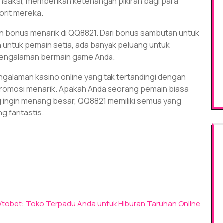
ransaksi, memberikan ketenangan pikiran bagi para
orit mereka.
 bonus menarik di QQ8821. Dari bonus sambutan untuk
 untuk pemain setia, ada banyak peluang untuk
pengalaman bermain game Anda.
alaman kasino online yang tak tertandingi dengan
romosi menarik. Apakah Anda seorang pemain biasa
g ingin menang besar, QQ8821 memiliki semua yang
g fantastis.
tobet: Toko Terpadu Anda untuk Hiburan Taruhan Online