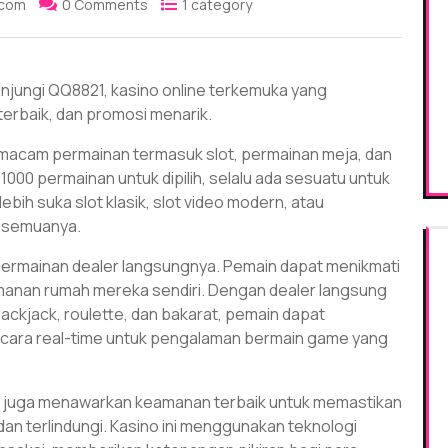
.com
0 Comments
1 category
unjungi QQ8821, kasino online terkemuka yang
rbaik, dan promosi menarik.
 macam permainan termasuk slot, permainan meja, dan
1000 permainan untuk dipilih, selalu ada sesuatu untuk
ebih suka slot klasik, slot video modern, atau
i semuanya.
 permainan dealer langsungnya. Pemain dapat menikmati
manan rumah mereka sendiri. Dengan dealer langsung
ckjack, roulette, dan bakarat, pemain dapat
secara real-time untuk pengalaman bermain game yang
1 juga menawarkan keamanan terbaik untuk memastikan
an terlindungi. Kasino ini menggunakan teknologi