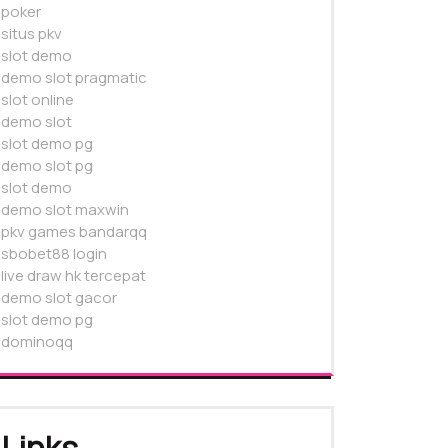
poker
situs pkv
slot demo
demo slot pragmatic
slot online
demo slot
slot demo pg
demo slot pg
slot demo
demo slot maxwin
pkv games bandarqq
sbobet88 login
live draw hk tercepat
demo slot gacor
slot demo pg
dominoqq