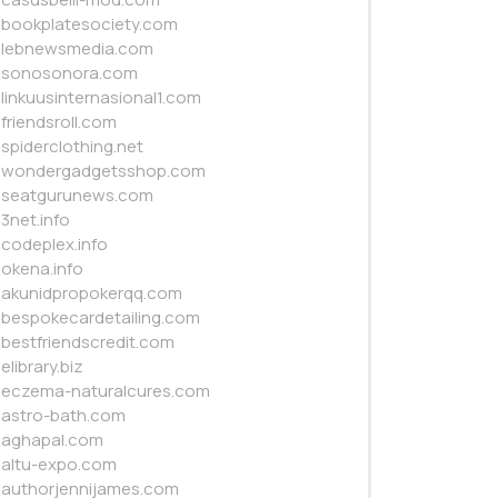
bookplatesociety.com
lebnewsmedia.com
sonosonora.com
linkuusinternasional1.com
friendsroll.com
spiderclothing.net
wondergadgetsshop.com
seatgurunews.com
3net.info
codeplex.info
okena.info
akunidpropokerqq.com
bespokecardetailing.com
bestfriendscredit.com
elibrary.biz
eczema-naturalcures.com
astro-bath.com
aghapal.com
altu-expo.com
authorjennijames.com