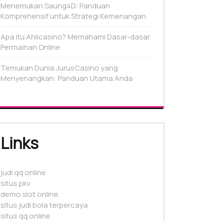
Menemukan Saung4D: Panduan
Komprehensif untuk Strategi Kemenangan
Apa itu Ahlicasino? Memahami Dasar-dasar
Permainan Online
Temukan Dunia JurusCasino yang
Menyenangkan: Panduan Utama Anda
Links
judi qq online
situs pkv
demo slot online
situs judi bola terpercaya
situs qq online