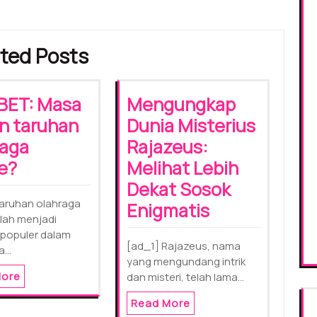
ted Posts
ET: Masa
Mengungkap
n taruhan
Dunia Misterius
raga
Rajazeus:
ne?
Melihat Lebih
Dekat Sosok
Taruhan olahraga
Enigmatis
elah menjadi
 populer dalam
[ad_1] Rajazeus, nama
a…
yang mengundang intrik
More
dan misteri, telah lama…
Read More