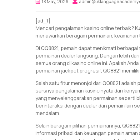
18 May, 2026
admin@uklanguageacademy
[ad_1]
Mencari pengalaman kasino online terbaik? K
menawarkan beragam permainan, keamanan te
Di QQ8821, pemain dapat menikmati berbagai
permainan dealer langsung. Dengan lebih dari 
semua orang di kasino online ini. Apakah Anda l
permainan jackpot progresif, QQ8821 memilik
Salah satu fitur menonjol dari QQ8821 adalah
serunya pengalaman kasino nyata dari kenya
yang menyelenggarakan permainan seperti bla
berinteraksi dengan dealer dan pemain lain 
mendalam.
Selain beragam pilihan permainannya, QQ882
informasi pribadi dan keuangan pemain aman d