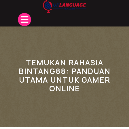
Skip
to
content
Open
Button
TEMUKAN RAHASIA
BINTANG88: PANDUAN
UTAMA UNTUK GAMER
ONLINE