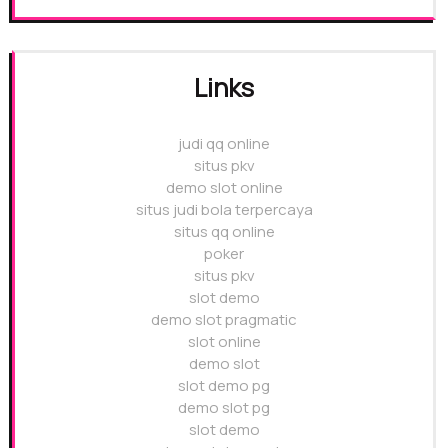
Links
judi qq online
situs pkv
demo slot online
situs judi bola terpercaya
situs qq online
poker
situs pkv
slot demo
demo slot pragmatic
slot online
demo slot
slot demo pg
demo slot pg
slot demo