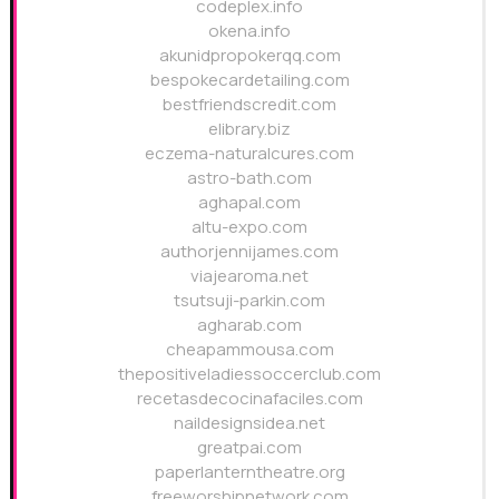
codeplex.info
okena.info
akunidpropokerqq.com
bespokecardetailing.com
bestfriendscredit.com
elibrary.biz
eczema-naturalcures.com
astro-bath.com
aghapal.com
altu-expo.com
authorjennijames.com
viajearoma.net
tsutsuji-parkin.com
agharab.com
cheapammousa.com
thepositiveladiessoccerclub.com
recetasdecocinafaciles.com
naildesignsidea.net
greatpai.com
paperlanterntheatre.org
freeworshipnetwork.com