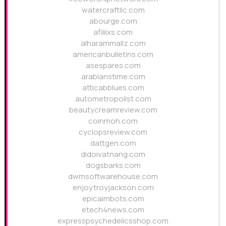
watercraftllc.com
abourge.com
afiliixs.com
alharammallz.com
americanbulletins.com
asespares.com
arabianstime.com
atticabblues.com
autometropolist.com
beautycreamreview.com
coinmoh.com
cyclopsreview.com
dattgen.com
didoivatnang.com
dogsbarks.com
dwmsoftwarehouse.com
enjoytroyjackson.com
epicaimbots.com
etech4news.com
expresspsychedelicsshop.com