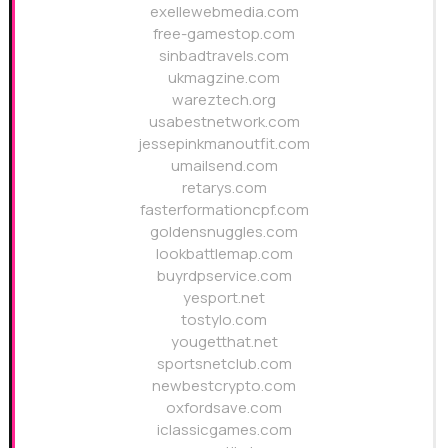
exellewebmedia.com
free-gamestop.com
sinbadtravels.com
ukmagzine.com
wareztech.org
usabestnetwork.com
jessepinkmanoutfit.com
umailsend.com
retarys.com
fasterformationcpf.com
goldensnuggles.com
lookbattlemap.com
buyrdpservice.com
yesport.net
tostylo.com
yougetthat.net
sportsnetclub.com
newbestcrypto.com
oxfordsave.com
iclassicgames.com