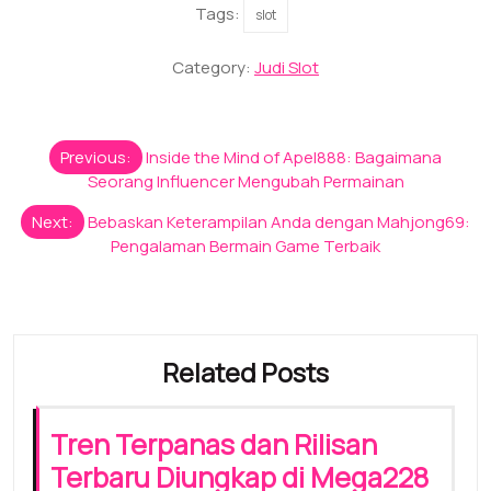
Tags:
slot
Category:
Judi Slot
Post
Previous:
Inside the Mind of Apel888: Bagaimana
navigation
Seorang Influencer Mengubah Permainan
Next:
Bebaskan Keterampilan Anda dengan Mahjong69:
Pengalaman Bermain Game Terbaik
Related Posts
Tren Terpanas dan Rilisan
Terbaru Diungkap di Mega228