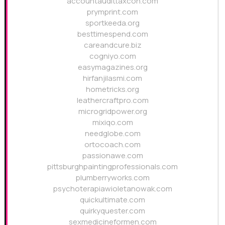
accountaudittaxcon.com
prymprint.com
sportkeeda.org
besttimespend.com
careandcure.biz
cogniyo.com
easymagazines.org
hirfanjilasmi.com
hometricks.org
leathercraftpro.com
microgridpower.org
mixiqo.com
needglobe.com
ortocoach.com
passionawe.com
pittsburghpaintingprofessionals.com
plumberryworks.com
psychoterapiawioletanowak.com
quickultimate.com
quirkyquester.com
sexmedicineformen.com