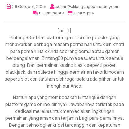
26 October, 2025
admin@uklanguageacademy.com
0 Comments
1 category
[ad_1]
Bintang88 adalah platform game online populer yang
menawarkan berbagai macam permainan untuk dinikmati
para pemain. Baik Anda seorang pemula atau gamer
berpengalaman, Bintang88 punya sesuatu untuk semua
orang. Dari permainan kasino klasik seperti poker,
blackjack, dan roulette hingga permainan favorit modern
seperti slot dan taruhan olahraga, selalu ada pilihan untuk
menghibur Anda.
Namun apa yang membedakan Bintang88 dengan
platform game online lainnya? Jawabannya terletak pada
dedikasi mereka untuk menyediakan lingkungan
permainan yang aman dan terjamin bagi para pemainnya.
Dengan teknologi enkripsi tercanggih dan kepatuhan