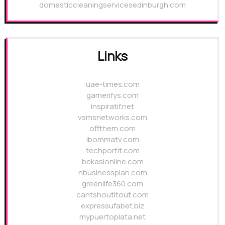
domesticcleaningservicesedinburgh.com
Links
uae-times.com
gamerifys.com
inspiratif.net
vsmsnetworks.com
offthem.com
ibommatv.com
techporfit.com
bekasionline.com
nbusinessplan.com
greenlife360.com
cantshoutitout.com
expressufabet.biz
mypuertoplata.net