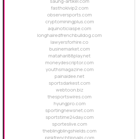
saung-artikel.com
fasthokivip2.com
observersports.com
cryptominingplus.com
aquinoticiaspe.com
longhairedfrenchbulldog.com
lawyersforhire.co
businemarket.com
matahari88play.net
moneydescriptor.com
youthsmagazine.com
painaidee.net
sportsdarkest.com
webtoon.biz
thesportswires.com
hyungpro.com
sportingnewsnet.com
sportstime24day.com
sporteslive.com
theblingblingshields.com
pinkfrenchtipnails.com