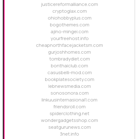
justicereformalliance.com
cryptoglax.com
ohiohobbyplus.com
bogothemes.com
ajino-mingei.com
yourfreehost.info
cheapnorthfacejacketsm.com
gurjoshhomes.com
tombradydiet.com
bonthaiclub.com
casusbelli-mod.com
bookplatesociety.com
lebnewsmedia.com
sonosonora.com
linkuusinternasional1.com
friendsroll.com
spiderclothing.net
wondergadgetsshop.com
seatgurunews.com
3net.info