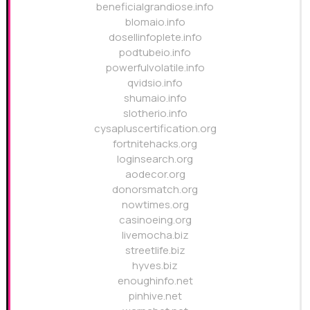
beneficialgrandiose.info
blomaio.info
dosellinfoplete.info
podtubeio.info
powerfulvolatile.info
qvidsio.info
shumaio.info
slotherio.info
cysapluscertification.org
fortnitehacks.org
loginsearch.org
aodecor.org
donorsmatch.org
nowtimes.org
casinoeing.org
livemocha.biz
streetlife.biz
hyves.biz
enoughinfo.net
pinhive.net