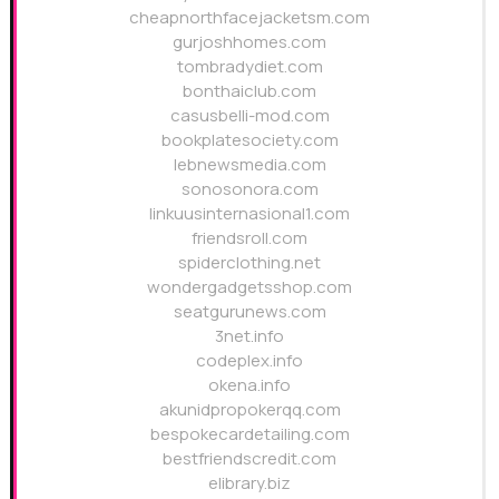
cheapnorthfacejacketsm.com
gurjoshhomes.com
tombradydiet.com
bonthaiclub.com
casusbelli-mod.com
bookplatesociety.com
lebnewsmedia.com
sonosonora.com
linkuusinternasional1.com
friendsroll.com
spiderclothing.net
wondergadgetsshop.com
seatgurunews.com
3net.info
codeplex.info
okena.info
akunidpropokerqq.com
bespokecardetailing.com
bestfriendscredit.com
elibrary.biz