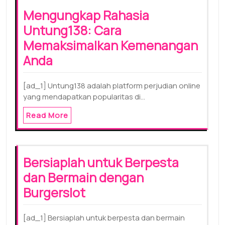
Mengungkap Rahasia
Untung138: Cara
Memaksimalkan Kemenangan
Anda
[ad_1] Untung138 adalah platform perjudian online
yang mendapatkan popularitas di…
Read More
Bersiaplah untuk Berpesta
dan Bermain dengan
Burgerslot
[ad_1] Bersiaplah untuk berpesta dan bermain