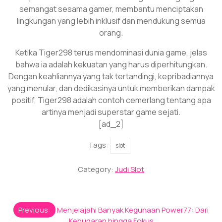
semangat sesama gamer, membantu menciptakan
lingkungan yang lebih inklusif dan mendukung semua
orang.
Ketika Tiger298 terus mendominasi dunia game, jelas
bahwa ia adalah kekuatan yang harus diperhitungkan.
Dengan keahliannya yang tak tertandingi, kepribadiannya
yang menular, dan dedikasinya untuk memberikan dampak
positif, Tiger298 adalah contoh cemerlang tentang apa
artinya menjadi superstar game sejati.
[ad_2]
Tags:
slot
Category:
Judi Slot
Post
Previous:
Menjelajahi Banyak Kegunaan Power77: Dari
navigation
Kebugaran hingga Fokus