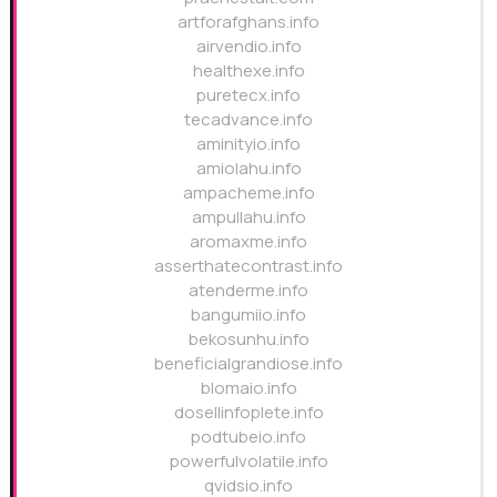
artforafghans.info
airvendio.info
healthexe.info
puretecx.info
tecadvance.info
aminityio.info
amiolahu.info
ampacheme.info
ampullahu.info
aromaxme.info
asserthatecontrast.info
atenderme.info
bangumiio.info
bekosunhu.info
beneficialgrandiose.info
blomaio.info
dosellinfoplete.info
podtubeio.info
powerfulvolatile.info
qvidsio.info