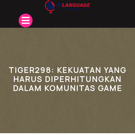
Skip
to
content
Open
Button
TIGER298: KEKUATAN YANG
HARUS DIPERHITUNGKAN
DALAM KOMUNITAS GAME