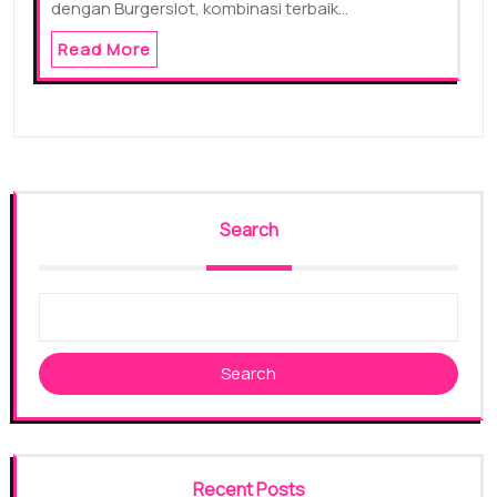
dengan Burgerslot, kombinasi terbaik…
Read More
Search
Search
Recent Posts