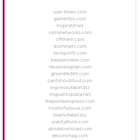
uae-times.com
gamerifys.com
inspiratif.net
vsmsnetworks.com
offthem.com
ibommatv.com
techporfit.com
bekasionline.com
nbusinessplan.com
greenlife360.com
cantshoutitout.com
expressufabet.biz
mypuertoplata.net
thepioneerxpress.com
howtofixissue.com
teamufabet.biz
webfullform.com
allviddownload.com
decorsmag.com