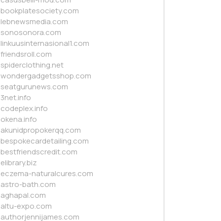
bookplatesociety.com
lebnewsmedia.com
sonosonora.com
linkuusinternasional1.com
friendsroll.com
spiderclothing.net
wondergadgetsshop.com
seatgurunews.com
3net.info
codeplex.info
okena.info
akunidpropokerqq.com
bespokecardetailing.com
bestfriendscredit.com
elibrary.biz
eczema-naturalcures.com
astro-bath.com
aghapal.com
altu-expo.com
authorjennijames.com