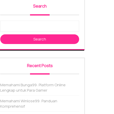
Search
Search
Recent Posts
Memahami Bunga99: Platform Online
Lengkap untuk Para Gamer
Memahami Winlose99: Panduan
Komprehensif