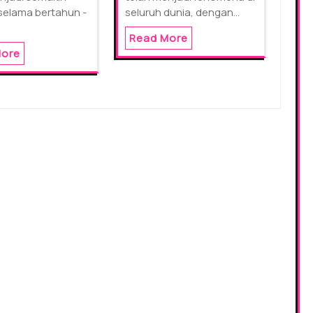
selama bertahun -
seluruh dunia, dengan…
Read More
More