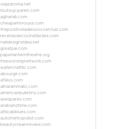
viajearoma.net
tsutsuji-parkin.com
agharab.com
cheapammousa.com
thepositiveladiessoccerclub.com
recetasdecocinafaciles.com
naildesignsidea.net
greatpai.com
paperlanterntheatre.org
freeworshipnetwork.com
watercraftllc.com
abourge.com
afiliixs.com
alharammallz.com
americanbulletins.com
asespares.com
arabianstime.com
atticabblues.com
autometropolist.com
beautycreamreview.com