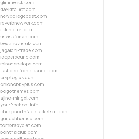
glimmerick.com
davidfollett.com
newcollegebeat.com
reverbnewyork.com
skinmerch.com
usvisaforum.com
bestmovierulz.com
jagalchi-trade.com
loopersound.com
minapenelope.com
justicereformalliance.com
cryptoglax.com
ohiohobbyplus.com
bogothemes.com
ajino-mingei.com
yourfreehost.info
cheapnorthfacejacketsm.com
gurjoshhomes.com
tombradydiet.com
bonthaiclub.com
casusbelli-mod.com