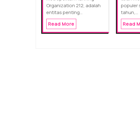
Organization 212, adalah
populer 
entitas penting…
tahun,…
Read More
Read 