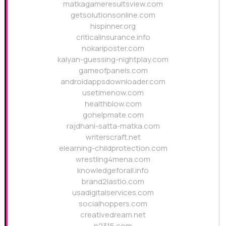
matkagameresultsview.com
getsolutionsonline.com
hispinner.org
criticalinsurance.info
nokariposter.com
kalyan-guessing-nightplay.com
gameofpanels.com
androidappsdownloader.com
usetimenow.com
healthblow.com
gohelpmate.com
rajdhani-satta-matka.com
writerscraft.net
elearning-childprotection.com
wrestling4mena.com
knowledgeforall.info
brand2lastio.com
usadigitalservices.com
socialhoppers.com
creativedream.net
n2315.com