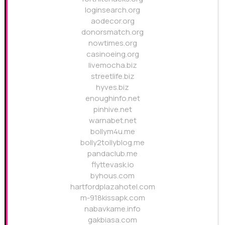
loginsearch.org
aodecor.org
donorsmatch.org
nowtimes.org
casinoeing.org
livemocha.biz
streetlife.biz
hyves.biz
enoughinfo.net
pinhive.net
warnabet.net
bollym4u.me
bolly2tollyblog.me
pandaclub.me
flyttevask.io
byhous.com
hartfordplazahotel.com
m-918kissapk.com
nabavkame.info
gakbiasa.com