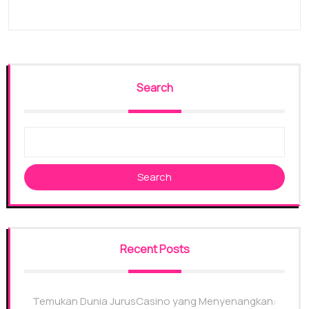
Search
Search
Recent Posts
Temukan Dunia JurusCasino yang Menyenangkan: