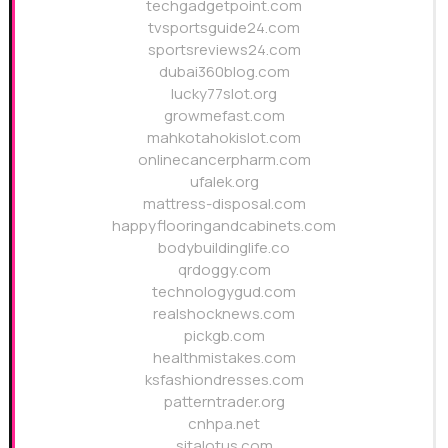
techgadgetpoint.com
tvsportsguide24.com
sportsreviews24.com
dubai360blog.com
lucky77slot.org
growmefast.com
mahkotahokislot.com
onlinecancerpharm.com
ufalek.org
mattress-disposal.com
happyflooringandcabinets.com
bodybuildinglife.co
qrdoggy.com
technologygud.com
realshocknews.com
pickgb.com
healthmistakes.com
ksfashiondresses.com
patterntrader.org
cnhpa.net
sitalotus.com