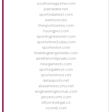
youthsmagazine.com
painaidee.net
sportsdarkest.com
webtoon.biz
thesportswires.com
hyungpro.com
sportingnewsnet.com
sportstime24day.com
sporteslive.com
theblingblingshields.com
pinkfrenchtipnails.com
newgamestv.com
sportsgallerys.com
sportsmirrors.net
datasports.net
atasehirescortu.net
engineeringtechub.com
jerryescorts.com
attorneylegal.co
voomb.com