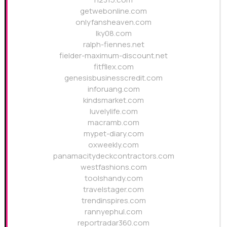
getwebonline.com
onlyfansheaven.com
lky08.com
ralph-fiennes.net
fielder-maximum-discount.net
fitfllex.com
genesisbusinesscredit.com
inforuang.com
kindsmarket.com
luvelylife.com
macramb.com
mypet-diary.com
oxweekly.com
panamacitydeckcontractors.com
westfashions.com
toolshandy.com
travelstager.com
trendinspires.com
rannyephul.com
reportradar360.com