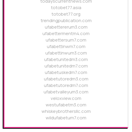
todayscurrentnews.com
totobet77.asia
totobet77.org
trendingpublication.com
ufabettererum3.com
ufabettermentm4.com
ufabettersum7.com
ufabettinwm7.com
ufabettinwum3.com
ufabetunitedm3.com
ufabetunitedm7.com
ufabetuskedm7.com
ufabetutoredm3.com
ufabetutoredm7.com
ufabetvalleyum3.com
veloxview.com
westufabetm3.com
whiskeybrothersllc.com
wildufabetum7.com