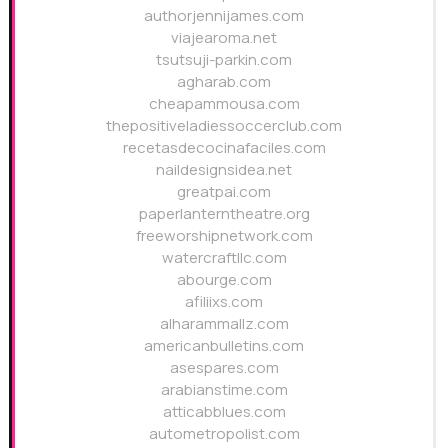
authorjennijames.com
viajearoma.net
tsutsuji-parkin.com
agharab.com
cheapammousa.com
thepositiveladiessoccerclub.com
recetasdecocinafaciles.com
naildesignsidea.net
greatpai.com
paperlanterntheatre.org
freeworshipnetwork.com
watercraftllc.com
abourge.com
afiliixs.com
alharammallz.com
americanbulletins.com
asespares.com
arabianstime.com
atticabblues.com
autometropolist.com