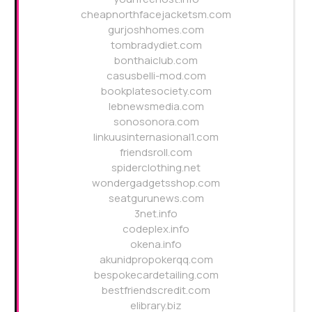
cheapnorthfacejacketsm.com
gurjoshhomes.com
tombradydiet.com
bonthaiclub.com
casusbelli-mod.com
bookplatesociety.com
lebnewsmedia.com
sonosonora.com
linkuusinternasional1.com
friendsroll.com
spiderclothing.net
wondergadgetsshop.com
seatgurunews.com
3net.info
codeplex.info
okena.info
akunidpropokerqq.com
bespokecardetailing.com
bestfriendscredit.com
elibrary.biz