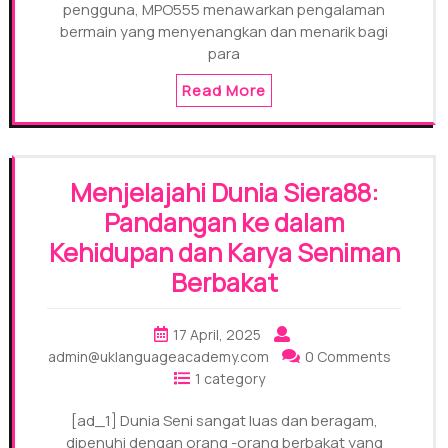
pengguna, MPO555 menawarkan pengalaman
bermain yang menyenangkan dan menarik bagi
para
Read More
Menjelajahi Dunia Siera88:
Pandangan ke dalam
Kehidupan dan Karya Seniman
Berbakat
17 April, 2025
admin@uklanguageacademy.com
0 Comments
1 category
[ad_1] Dunia Seni sangat luas dan beragam,
dipenuhi dengan orang -orang berbakat yang