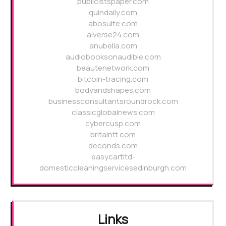
publicistspaper.com
quindaily.com
abosulte.com
aiverse24.com
anubella.com
audiobooksonaudible.com
beautenetwork.com
bitcoin-tracing.com
bodyandshapes.com
businessconsultantsroundrock.com
classicglobalnews.com
cybercusp.com
britaintt.com
deconds.com
easycartltd-
domesticcleaningservicesedinburgh.com
Links