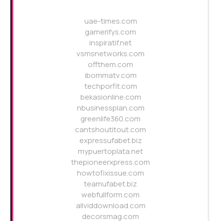
uae-times.com
gamerifys.com
inspiratif.net
vsmsnetworks.com
offthem.com
ibommatv.com
techporfit.com
bekasionline.com
nbusinessplan.com
greenlife360.com
cantshoutitout.com
expressufabet.biz
mypuertoplata.net
thepioneerxpress.com
howtofixissue.com
teamufabet.biz
webfullform.com
allviddownload.com
decorsmag.com