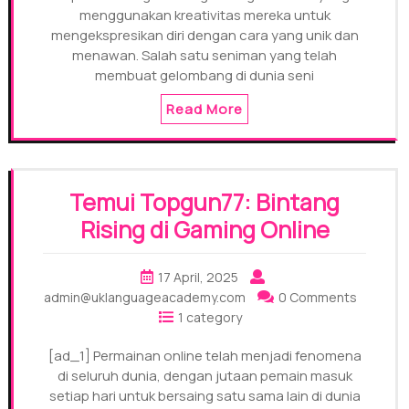
menggunakan kreativitas mereka untuk
mengekspresikan diri dengan cara yang unik dan
menawan. Salah satu seniman yang telah
membuat gelombang di dunia seni
Read More
Temui Topgun77: Bintang
Rising di Gaming Online
17 April, 2025
admin@uklanguageacademy.com
0 Comments
1 category
[ad_1] Permainan online telah menjadi fenomena
di seluruh dunia, dengan jutaan pemain masuk
setiap hari untuk bersaing satu sama lain di dunia