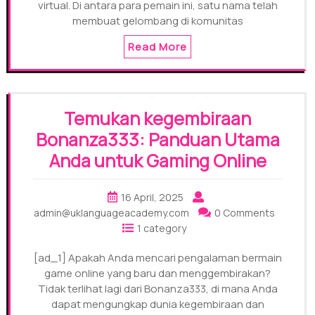
virtual. Di antara para pemain ini, satu nama telah
membuat gelombang di komunitas
Read More
Temukan kegembiraan
Bonanza333: Panduan Utama
Anda untuk Gaming Online
16 April, 2025
admin@uklanguageacademy.com
0 Comments
1 category
[ad_1] Apakah Anda mencari pengalaman bermain
game online yang baru dan menggembirakan?
Tidak terlihat lagi dari Bonanza333, di mana Anda
dapat mengungkap dunia kegembiraan dan