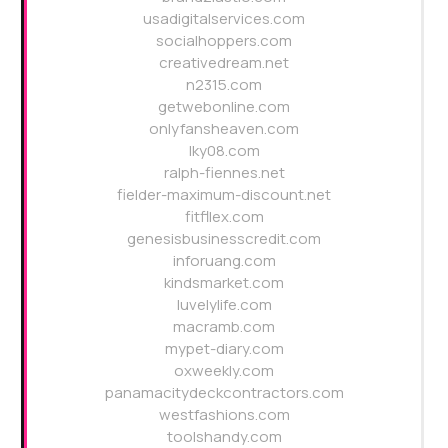
usadigitalservices.com
socialhoppers.com
creativedream.net
n2315.com
getwebonline.com
onlyfansheaven.com
lky08.com
ralph-fiennes.net
fielder-maximum-discount.net
fitfllex.com
genesisbusinesscredit.com
inforuang.com
kindsmarket.com
luvelylife.com
macramb.com
mypet-diary.com
oxweekly.com
panamacitydeckcontractors.com
westfashions.com
toolshandy.com