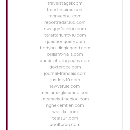
travelstager.com
trendinspires.com
rannyephul.com
reportradar360.com
swaggyfashion.com
taraftariumtv10.com
questionquery.com
bodybuildinglegend.com
brilliant-nails.com
dandr-photography.com
dokteroce.com
journal-francais.com
justintv10.com
lawyerule.com
mediamingleseaco.com
mtsmarketingblog.com
nghekiemtien.com
wasirku.com
tejas24.com
poolturbo.com