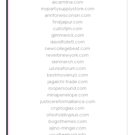
aicarmina.com
mypartysupplystore.com
annforwisconsin.com
findjaipur.com
cultofjim.com
glimmerick.com
davidfollett.com
newcollegebeat.com
reverbnewyork.com
skinmerch.com
usvisaforum.com
bestmovierulz.com
jagalchi-trade.com
loopersound.com
minapenelope.com
justicereformalliance.com
cryptoglax.com
ohiohobbyplus.com
bogothemes.com
ajino-mingei.com
yourfreehost.info