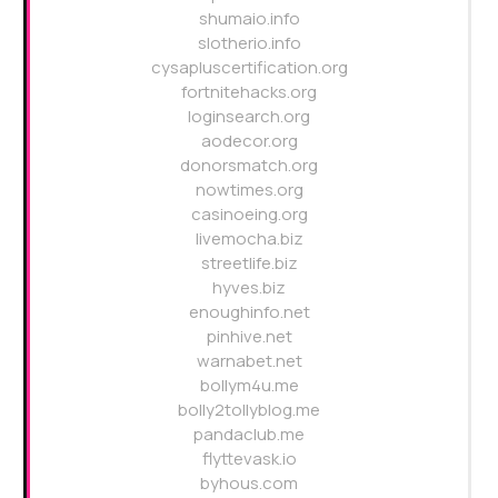
shumaio.info
slotherio.info
cysapluscertification.org
fortnitehacks.org
loginsearch.org
aodecor.org
donorsmatch.org
nowtimes.org
casinoeing.org
livemocha.biz
streetlife.biz
hyves.biz
enoughinfo.net
pinhive.net
warnabet.net
bollym4u.me
bolly2tollyblog.me
pandaclub.me
flyttevask.io
byhous.com