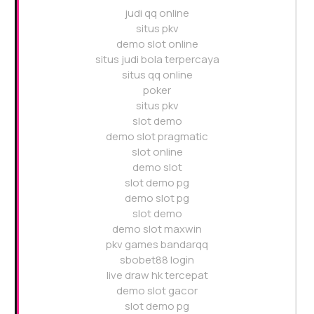
judi qq online
situs pkv
demo slot online
situs judi bola terpercaya
situs qq online
poker
situs pkv
slot demo
demo slot pragmatic
slot online
demo slot
slot demo pg
demo slot pg
slot demo
demo slot maxwin
pkv games bandarqq
sbobet88 login
live draw hk tercepat
demo slot gacor
slot demo pg