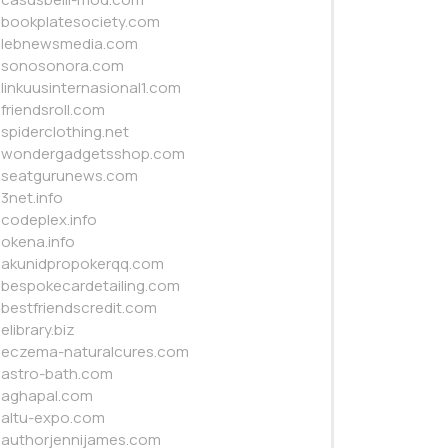
bookplatesociety.com
lebnewsmedia.com
sonosonora.com
linkuusinternasional1.com
friendsroll.com
spiderclothing.net
wondergadgetsshop.com
seatgurunews.com
3net.info
codeplex.info
okena.info
akunidpropokerqq.com
bespokecardetailing.com
bestfriendscredit.com
elibrary.biz
eczema-naturalcures.com
astro-bath.com
aghapal.com
altu-expo.com
authorjennijames.com