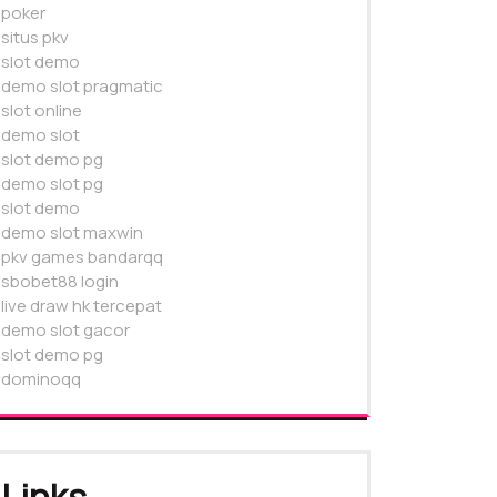
poker
situs pkv
slot demo
demo slot pragmatic
slot online
demo slot
slot demo pg
demo slot pg
slot demo
demo slot maxwin
pkv games bandarqq
sbobet88 login
live draw hk tercepat
demo slot gacor
slot demo pg
dominoqq