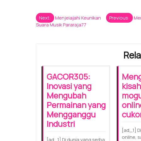
Post
Next:
Menjelajahi Keunikan
Previous:
Me
Suara Musik Pararaja77
navigation
Rela
GACOR305:
Men
Inovasi yang
kisa
Mengubah
mogu
Permainan yang
onlin
Mengganggu
cuko
Industri
[ad_1] D
online, 
[ad_1] Di dunia yang serba