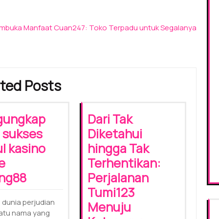
mbuka Manfaat Cuan247: Toko Terpadu untuk Segalanya
ted Posts
gungkap
Dari Tak
h sukses
Diketahui
l kasino
hingga Tak
e
Terhentikan:
ng88
Perjalanan
Tumi123
i dunia perjudian
Menuju
satu nama yang