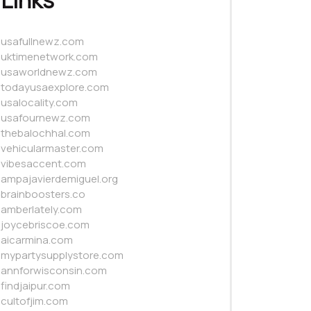
Links
usafullnewz.com
uktimenetwork.com
usaworldnewz.com
todayusaexplore.com
usalocality.com
usafournewz.com
thebalochhal.com
vehicularmaster.com
vibesaccent.com
ampajavierdemiguel.org
brainboosters.co
amberlately.com
joycebriscoe.com
aicarmina.com
mypartysupplystore.com
annforwisconsin.com
findjaipur.com
cultofjim.com