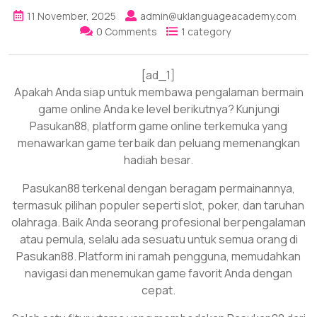
11 November, 2025
admin@uklanguageacademy.com
0 Comments
1 category
[ad_1]
Apakah Anda siap untuk membawa pengalaman bermain
game online Anda ke level berikutnya? Kunjungi
Pasukan88, platform game online terkemuka yang
menawarkan game terbaik dan peluang memenangkan
hadiah besar.
Pasukan88 terkenal dengan beragam permainannya,
termasuk pilihan populer seperti slot, poker, dan taruhan
olahraga. Baik Anda seorang profesional berpengalaman
atau pemula, selalu ada sesuatu untuk semua orang di
Pasukan88. Platform ini ramah pengguna, memudahkan
navigasi dan menemukan game favorit Anda dengan
cepat.