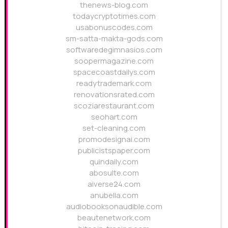
thenews-blog.com
todaycryptotimes.com
usabonuscodes.com
sm-satta-makta-gods.com
softwaredegimnasios.com
soopermagazine.com
spacecoastdailys.com
readytrademark.com
renovationsrated.com
scoziarestaurant.com
seohart.com
set-cleaning.com
promodesignai.com
publicistspaper.com
quindaily.com
abosulte.com
aiverse24.com
anubella.com
audiobooksonaudible.com
beautenetwork.com