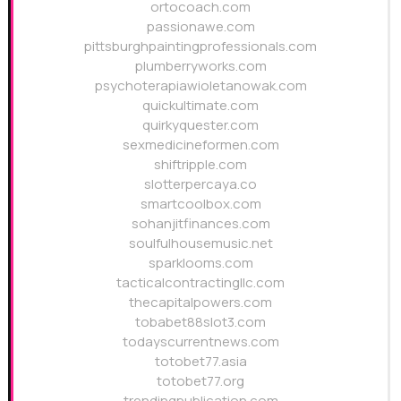
ortocoach.com
passionawe.com
pittsburghpaintingprofessionals.com
plumberryworks.com
psychoterapiawioletanowak.com
quickultimate.com
quirkyquester.com
sexmedicineformen.com
shiftripple.com
slotterpercaya.co
smartcoolbox.com
sohanjitfinances.com
soulfulhousemusic.net
sparklooms.com
tacticalcontractingllc.com
thecapitalpowers.com
tobabet88slot3.com
todayscurrentnews.com
totobet77.asia
totobet77.org
trendingpublication.com