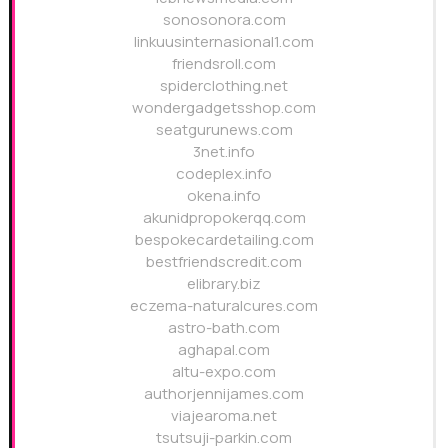
sonosonora.com
linkuusinternasional1.com
friendsroll.com
spiderclothing.net
wondergadgetsshop.com
seatgurunews.com
3net.info
codeplex.info
okena.info
akunidpropokerqq.com
bespokecardetailing.com
bestfriendscredit.com
elibrary.biz
eczema-naturalcures.com
astro-bath.com
aghapal.com
altu-expo.com
authorjennijames.com
viajearoma.net
tsutsuji-parkin.com