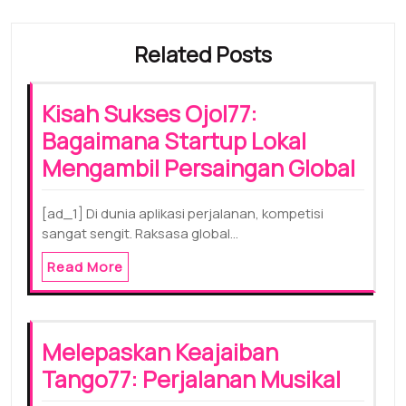
Related Posts
Kisah Sukses Ojol77:
Bagaimana Startup Lokal
Mengambil Persaingan Global
[ad_1] Di dunia aplikasi perjalanan, kompetisi
sangat sengit. Raksasa global…
Read More
Melepaskan Keajaiban
Tango77: Perjalanan Musikal