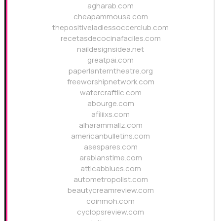
agharab.com
cheapammousa.com
thepositiveladiessoccerclub.com
recetasdecocinafaciles.com
naildesignsidea.net
greatpai.com
paperlanterntheatre.org
freeworshipnetwork.com
watercraftllc.com
abourge.com
afiliixs.com
alharammallz.com
americanbulletins.com
asespares.com
arabianstime.com
atticabblues.com
autometropolist.com
beautycreamreview.com
coinmoh.com
cyclopsreview.com