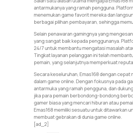
Salah satu alasan utama mengapa Emas168 me
antarmukanya yang ramah pengguna. Platform
menemukan game favorit mereka dan langsung
berbagai pilihan pembayaran, sehingga memu
Selain penawaran gamingnya yang mengesan
yang sangat baik kepada penggunanya. Platfor
24/7 untuk membantu mengatasi masalah atau 
Tingkat layanan pelanggan ini telah membant
pemain, yang selanjutnya memperkuat reputas
Secara keseluruhan, Emas168 dengan cepat m
dalam game online. Dengan fokusnya pada game
antarmuka yang ramah pengguna, dan dukung
jika para pemain berbondong-bondong berbo
gamer biasa yang mencari hiburan atau pemai
Emas168 memiliki sesuatu untuk ditawarkan u
membuat gebrakan di dunia game online.
[ad_2]