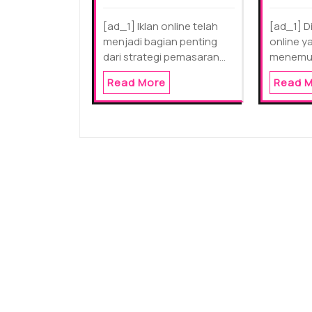
[ad_1] Iklan online telah
[ad_1] D
menjadi bagian penting
online y
dari strategi pemasaran…
menemuk
Read More
Read 