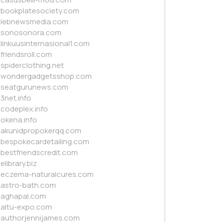
bookplatesociety.com
lebnewsmedia.com
sonosonora.com
linkuusinternasional1.com
friendsroll.com
spiderclothing.net
wondergadgetsshop.com
seatgurunews.com
3net.info
codeplex.info
okena.info
akunidpropokerqq.com
bespokecardetailing.com
bestfriendscredit.com
elibrary.biz
eczema-naturalcures.com
astro-bath.com
aghapal.com
altu-expo.com
authorjennijames.com