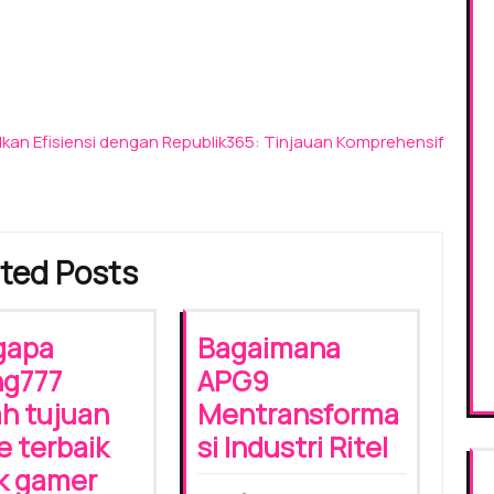
kan Efisiensi dengan Republik365: Tinjauan Komprehensif
ted Posts
gapa
Bagaimana
ng777
APG9
ah tujuan
Mentransforma
e terbaik
si Industri Ritel
k gamer