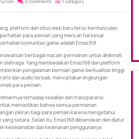
my.com
0 Comments
1 category
ng, platform dan situs web baru terus bermunculan,
erhatian para pemain yang mencari hal besar
k perhatian komunitas game adalah Emas168.
enawarkan berbagai macam permainan untuk dinikmati
han olahraga. Yang membedakan Emas168 dari platform
emberikan pengalaman bermain game berkualitas tinggi
afis dan audio terbaik, menciptakan lingkungan
ikmati para pemain.
omitmennya terhadap keadilan dan transparansi.
h untuk memastikan bahwa semua permainan
angan pikiran bagi para pemain karena mengetahui
ang setara. Selain itu, Emas168 dilisensikan dan diatur
jamin keselamatan dan keamanan penggunanya.