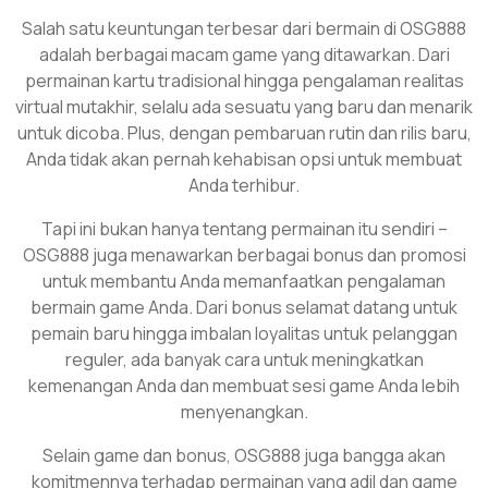
Salah satu keuntungan terbesar dari bermain di OSG888
adalah berbagai macam game yang ditawarkan. Dari
permainan kartu tradisional hingga pengalaman realitas
virtual mutakhir, selalu ada sesuatu yang baru dan menarik
untuk dicoba. Plus, dengan pembaruan rutin dan rilis baru,
Anda tidak akan pernah kehabisan opsi untuk membuat
Anda terhibur.
Tapi ini bukan hanya tentang permainan itu sendiri –
OSG888 juga menawarkan berbagai bonus dan promosi
untuk membantu Anda memanfaatkan pengalaman
bermain game Anda. Dari bonus selamat datang untuk
pemain baru hingga imbalan loyalitas untuk pelanggan
reguler, ada banyak cara untuk meningkatkan
kemenangan Anda dan membuat sesi game Anda lebih
menyenangkan.
Selain game dan bonus, OSG888 juga bangga akan
komitmennya terhadap permainan yang adil dan game