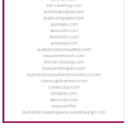
set-cleaning.com
promodesignai.com
publicistspaper.com
quindaily.com
abosulte.com
aiverse24.com
anubella.com
audiobooksonaudible.com
beautenetwork.com
bitcoin-tracing.com
bodyandshapes.com
businessconsultantsroundrock.com
classicglobalnews.com
cybercusp.com
britaintt.com
deconds.com
easycartltd-
domesticcleaningservicesedinburgh.com