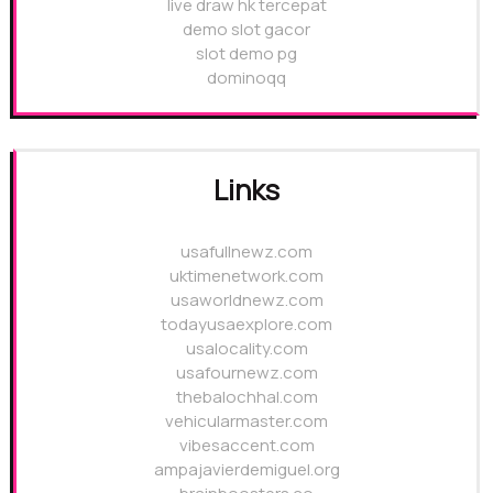
live draw hk tercepat
demo slot gacor
slot demo pg
dominoqq
Links
usafullnewz.com
uktimenetwork.com
usaworldnewz.com
todayusaexplore.com
usalocality.com
usafournewz.com
thebalochhal.com
vehicularmaster.com
vibesaccent.com
ampajavierdemiguel.org