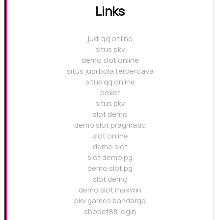
Links
judi qq online
situs pkv
demo slot online
situs judi bola terpercaya
situs qq online
poker
situs pkv
slot demo
demo slot pragmatic
slot online
demo slot
slot demo pg
demo slot pg
slot demo
demo slot maxwin
pkv games bandarqq
sbobet88 login