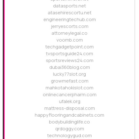
datasports.net
atasehirescortu.net
engineeringtechub.com
jerryescorts.com
attorneylegal.co
voomb.com
techgadgetpoint.com
tvsportsguide24.com
sportsreviews24.com
dubai360blog.com
lucky77slot.org
growmefast.com
mahkotahokislot.com
onlinecancerpharm.com
ufalek.org
mattress-disposal.com
happyflooringandcabinets.com
bodybuildinglife.co
qrdoggy.com
technologygud.com