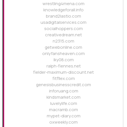
wrestling4mena.com
knowledgeforall.info
brand2lastio.com
usadigitalservices.com
socialhoppers.com
creativedream.net
n2315.com
getwebonline.com
onlyfansheaven.com
lky08.com
ralph-fiennes.net
fielder-maximum-discount.net
fitfllex.com
genesisbusinesscredit.com
inforuang.com
kindsmarket.com
luvelylife.com
macramb.com
mypet-diary.com
oxweekly.com