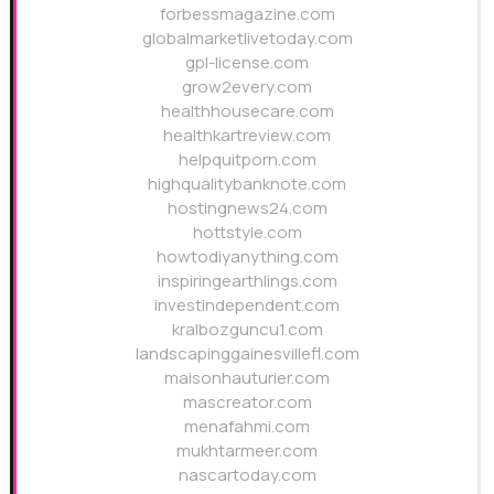
forbessmagazine.com
globalmarketlivetoday.com
gpl-license.com
grow2every.com
healthhousecare.com
healthkartreview.com
helpquitporn.com
highqualitybanknote.com
hostingnews24.com
hottstyle.com
howtodiyanything.com
inspiringearthlings.com
investindependent.com
kralbozguncu1.com
landscapinggainesvillefl.com
maisonhauturier.com
mascreator.com
menafahmi.com
mukhtarmeer.com
nascartoday.com