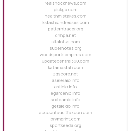
realshocknews.com
pickgb.com
healthmistakes.com
ksfashiondresses.com
patterntrader.org
cnhpa.net
sitalotus.com
supernotes.org
worldsportsempires.com
updatecentral360.com
katamastah.com
zqscore.net
aseleraio.info
asticio.info
egardenio.info
arxteamio.info
getalexio.info
accountaudittaxcon.com
prymprint.com
sportkeeda.org