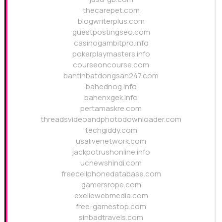
thecarepet.com
blogwriterplus.com
guestpostingseo.com
casinogambitpro.info
pokerplaymasters.info
courseoncourse.com
bantinbatdongsan247.com
bahednog.info
bahenxgek.info
pertamaskre.com
threadsvideoandphotodownloader.com
techgiddy.com
usalivenetwork.com
jackpotrushonline.info
ucnewshindi.com
freecellphonedatabase.com
gamersrope.com
exellewebmedia.com
free-gamestop.com
sinbadtravels.com