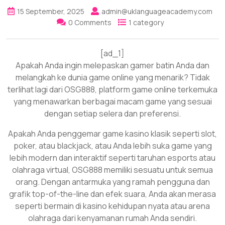
15 September, 2025
admin@uklanguageacademy.com
0 Comments
1 category
[ad_1]
Apakah Anda ingin melepaskan gamer batin Anda dan
melangkah ke dunia game online yang menarik? Tidak
terlihat lagi dari OSG888, platform game online terkemuka
yang menawarkan berbagai macam game yang sesuai
dengan setiap selera dan preferensi.
Apakah Anda penggemar game kasino klasik seperti slot,
poker, atau blackjack, atau Anda lebih suka game yang
lebih modern dan interaktif seperti taruhan esports atau
olahraga virtual, OSG888 memiliki sesuatu untuk semua
orang. Dengan antarmuka yang ramah pengguna dan
grafik top-of-the-line dan efek suara, Anda akan merasa
seperti bermain di kasino kehidupan nyata atau arena
olahraga dari kenyamanan rumah Anda sendiri.