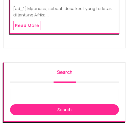
[ad_1] Mponusa, sebuah desa kecil yang terletak
di jantung Afrika,…
Read More
Search
Search