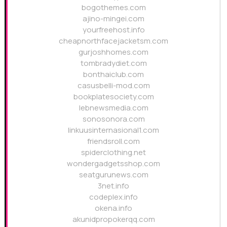
bogothemes.com
ajino-mingei.com
yourfreehost.info
cheapnorthfacejacketsm.com
gurjoshhomes.com
tombradydiet.com
bonthaiclub.com
casusbelli-mod.com
bookplatesociety.com
lebnewsmedia.com
sonosonora.com
linkuusinternasional1.com
friendsroll.com
spiderclothing.net
wondergadgetsshop.com
seatgurunews.com
3net.info
codeplex.info
okena.info
akunidpropokerqq.com