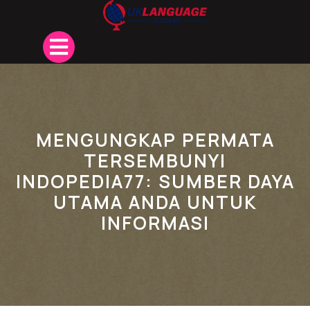
Skip
to
content
Open
Button
MENGUNGKAP PERMATA
TERSEMBUNYI
INDOPEDIA77: SUMBER DAYA
UTAMA ANDA UNTUK
INFORMASI