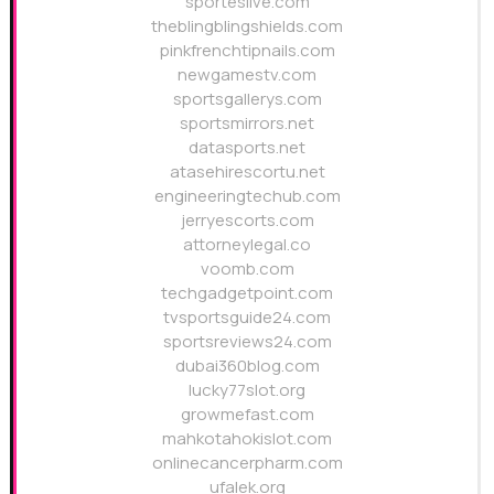
sporteslive.com
theblingblingshields.com
pinkfrenchtipnails.com
newgamestv.com
sportsgallerys.com
sportsmirrors.net
datasports.net
atasehirescortu.net
engineeringtechub.com
jerryescorts.com
attorneylegal.co
voomb.com
techgadgetpoint.com
tvsportsguide24.com
sportsreviews24.com
dubai360blog.com
lucky77slot.org
growmefast.com
mahkotahokislot.com
onlinecancerpharm.com
ufalek.org