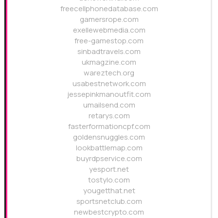
freecellphonedatabase.com
gamersrope.com
exellewebmedia.com
free-gamestop.com
sinbadtravels.com
ukmagzine.com
wareztech.org
usabestnetwork.com
jessepinkmanoutfit.com
umailsend.com
retarys.com
fasterformationcpf.com
goldensnuggles.com
lookbattlemap.com
buyrdpservice.com
yesport.net
tostylo.com
yougetthat.net
sportsnetclub.com
newbestcrypto.com