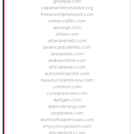
greatpai.com
paperlanterntheatre.org
freeworshipnetwork.com
watercraftllc.com
abourge.com
afiliixs.com
alharammallz.com
americanbulletins.com
asespares.com
arabianstime.com
atticabblues.com
autometropolist.com
beautycreamreview.com
coinmoh.com
cyclopsreview.com
dattgen.com
didoivatnang.com
dogsbarks.com
dwmsoftwarehouse.com
enjoytroyjackson.com
epicaimbots.com