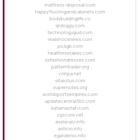
mattress-disposal.com
happyflooringandcabinets.com
bodybuildinglife.co
qrdoggy.com
technologygud.com
realshocknews.com
pickgb.com
healthmistakes.com
ksfashiondresses.com
patterntrader.org
cnhpa.net
sitalotus.com
supernotes.org
worldsportsempires.com
updatecentral360.com
katamastah.com
zqscore.net
aseleraio.info
asticio.info
egardenio.info