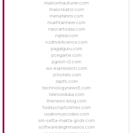
maisonhauturier.com
mascreator.com
menafahmi.com
mukhtarmeer.com
nascartoday.com
nqted.com
nzdriverlicence.com
pagalguru.com
pcegame.com
pgslot-r2.com
ws-expression.com
zchotels.com
zepfo.com
technologynews5.com
teknoeduka.com
thenews-blog.com
todaycryptotimes.com
usabonuscodes.com
sm-satta-makta-gods.com
softwaredegimnasios.com