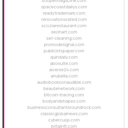
soopermagazine.com
spacecoastdailys.com
readytrademark.com
renovationsrated.com
scoziarestaurant.com
seohart.com
set-cleaning.com
promodesignai.com
publicistspaper.com
quindaily.com
abosulte.com
aiverse24.com
anubella.com
audiobooksonaudible.com
beautenetwork.com
bitcoin-tracing.com
bodyandshapes.com
businessconsultantsroundrock.com
classicglobalnews.com
cybercusp.com
britaintt.com