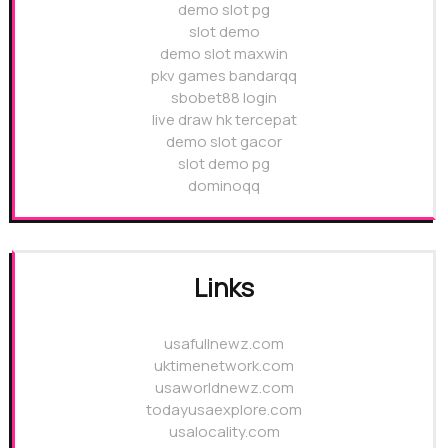
demo slot pg
slot demo
demo slot maxwin
pkv games bandarqq
sbobet88 login
live draw hk tercepat
demo slot gacor
slot demo pg
dominoqq
Links
usafullnewz.com
uktimenetwork.com
usaworldnewz.com
todayusaexplore.com
usalocality.com