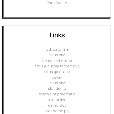
Para Gamer
Links
judi qq online
situs pkv
demo slot online
situs judi bola terpercaya
situs qq online
poker
situs pkv
slot demo
demo slot pragmatic
slot online
demo slot
slot demo pg