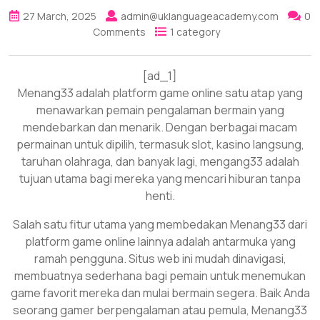
27 March, 2025
admin@uklanguageacademy.com
0
Comments
1 category
[ad_1]
Menang33 adalah platform game online satu atap yang
menawarkan pemain pengalaman bermain yang
mendebarkan dan menarik. Dengan berbagai macam
permainan untuk dipilih, termasuk slot, kasino langsung,
taruhan olahraga, dan banyak lagi, mengang33 adalah
tujuan utama bagi mereka yang mencari hiburan tanpa
henti.
Salah satu fitur utama yang membedakan Menang33 dari
platform game online lainnya adalah antarmuka yang
ramah pengguna. Situs web ini mudah dinavigasi,
membuatnya sederhana bagi pemain untuk menemukan
game favorit mereka dan mulai bermain segera. Baik Anda
seorang gamer berpengalaman atau pemula, Menang33