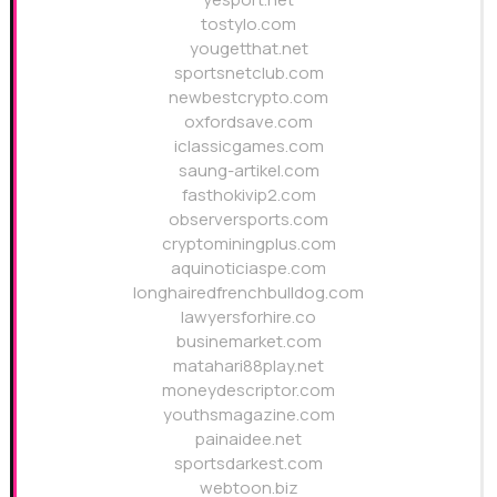
tostylo.com
yougetthat.net
sportsnetclub.com
newbestcrypto.com
oxfordsave.com
iclassicgames.com
saung-artikel.com
fasthokivip2.com
observersports.com
cryptominingplus.com
aquinoticiaspe.com
longhairedfrenchbulldog.com
lawyersforhire.co
businemarket.com
matahari88play.net
moneydescriptor.com
youthsmagazine.com
painaidee.net
sportsdarkest.com
webtoon.biz