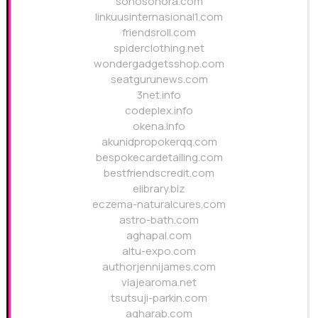
sonosonora.com
linkuusinternasional1.com
friendsroll.com
spiderclothing.net
wondergadgetsshop.com
seatgurunews.com
3net.info
codeplex.info
okena.info
akunidpropokerqq.com
bespokecardetailing.com
bestfriendscredit.com
elibrary.biz
eczema-naturalcures.com
astro-bath.com
aghapal.com
altu-expo.com
authorjennijames.com
viajearoma.net
tsutsuji-parkin.com
agharab.com