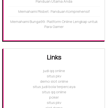
Panduan Utama Anda
Memahami Plisbet: Panduan Komprehensif
Memahami Bunga99: Platform Online Lengkap untuk
Para Gamer
Links
judi qq online
situs pkv
demo slot online
situs judi bola terpercaya
situs qq online
poker
situs pkv
slot demo