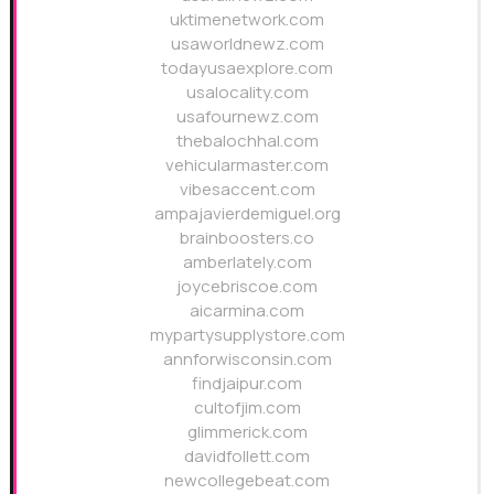
uktimenetwork.com
usaworldnewz.com
todayusaexplore.com
usalocality.com
usafournewz.com
thebalochhal.com
vehicularmaster.com
vibesaccent.com
ampajavierdemiguel.org
brainboosters.co
amberlately.com
joycebriscoe.com
aicarmina.com
mypartysupplystore.com
annforwisconsin.com
findjaipur.com
cultofjim.com
glimmerick.com
davidfollett.com
newcollegebeat.com