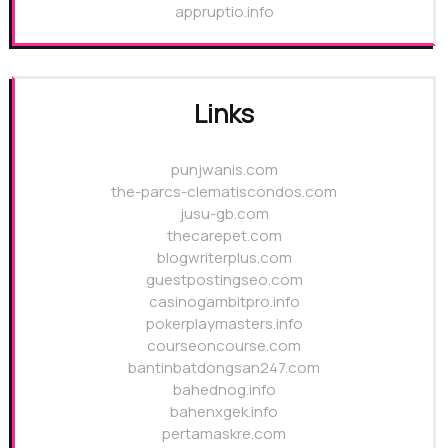
appruptio.info
Links
punjwanis.com
the-parcs-clematiscondos.com
jusu-gb.com
thecarepet.com
blogwriterplus.com
guestpostingseo.com
casinogambitpro.info
pokerplaymasters.info
courseoncourse.com
bantinbatdongsan247.com
bahednog.info
bahenxgek.info
pertamaskre.com