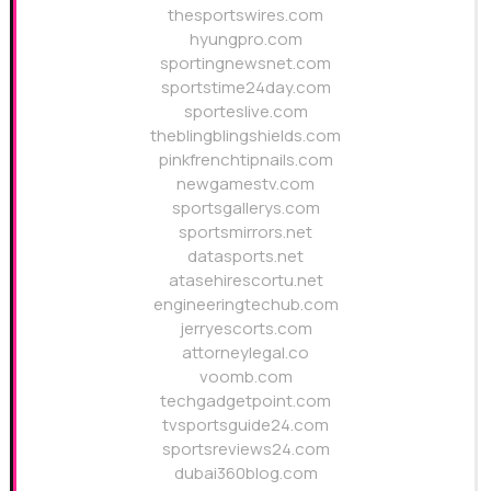
thesportswires.com
hyungpro.com
sportingnewsnet.com
sportstime24day.com
sporteslive.com
theblingblingshields.com
pinkfrenchtipnails.com
newgamestv.com
sportsgallerys.com
sportsmirrors.net
datasports.net
atasehirescortu.net
engineeringtechub.com
jerryescorts.com
attorneylegal.co
voomb.com
techgadgetpoint.com
tvsportsguide24.com
sportsreviews24.com
dubai360blog.com