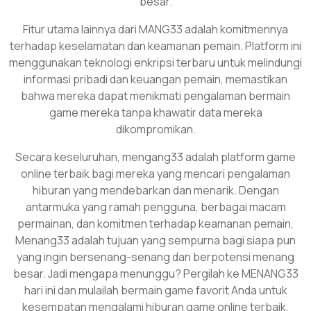
besar.
Fitur utama lainnya dari MANG33 adalah komitmennya
terhadap keselamatan dan keamanan pemain. Platform ini
menggunakan teknologi enkripsi terbaru untuk melindungi
informasi pribadi dan keuangan pemain, memastikan
bahwa mereka dapat menikmati pengalaman bermain
game mereka tanpa khawatir data mereka
dikompromikan.
Secara keseluruhan, mengang33 adalah platform game
online terbaik bagi mereka yang mencari pengalaman
hiburan yang mendebarkan dan menarik. Dengan
antarmuka yang ramah pengguna, berbagai macam
permainan, dan komitmen terhadap keamanan pemain,
Menang33 adalah tujuan yang sempurna bagi siapa pun
yang ingin bersenang-senang dan berpotensi menang
besar. Jadi mengapa menunggu? Pergilah ke MENANG33
hari ini dan mulailah bermain game favorit Anda untuk
kesempatan mengalami hiburan game online terbaik.