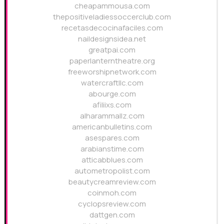
cheapammousa.com
thepositiveladiessoccerclub.com
recetasdecocinafaciles.com
naildesignsidea.net
greatpai.com
paperlanterntheatre.org
freeworshipnetwork.com
watercraftllc.com
abourge.com
afiliixs.com
alharammallz.com
americanbulletins.com
asespares.com
arabianstime.com
atticabblues.com
autometropolist.com
beautycreamreview.com
coinmoh.com
cyclopsreview.com
dattgen.com