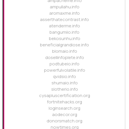
ampacheme.info
ampullahu.info
aromaxme.info
asserthatecontrast.info
atenderme.info
bangumiio.info
bekosunhu.info
beneficialgrandiose.info
blomaio.info
dosellinfoplete.info
podtubeio.info
powerfulvolatile.info
qvidsio.info
shumaio.info
slotherio.info
cysapluscertification.org
fortnitehacks.org
loginsearch.org
aodecor.org
donorsmatch.org
nowtimes.org