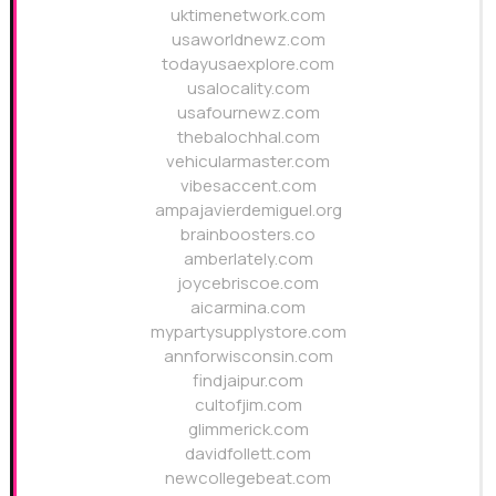
uktimenetwork.com
usaworldnewz.com
todayusaexplore.com
usalocality.com
usafournewz.com
thebalochhal.com
vehicularmaster.com
vibesaccent.com
ampajavierdemiguel.org
brainboosters.co
amberlately.com
joycebriscoe.com
aicarmina.com
mypartysupplystore.com
annforwisconsin.com
findjaipur.com
cultofjim.com
glimmerick.com
davidfollett.com
newcollegebeat.com