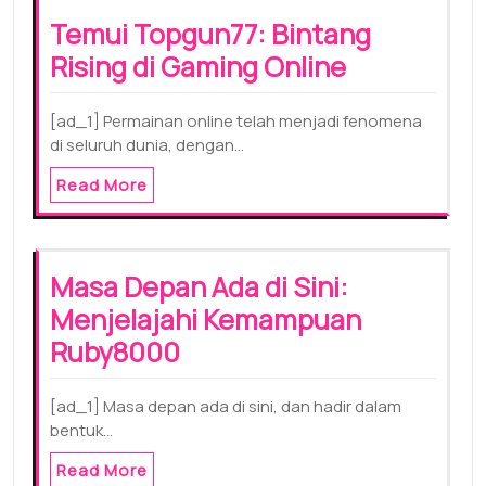
Temui Topgun77: Bintang
Rising di Gaming Online
[ad_1] Permainan online telah menjadi fenomena
di seluruh dunia, dengan…
Read More
Masa Depan Ada di Sini:
Menjelajahi Kemampuan
Ruby8000
[ad_1] Masa depan ada di sini, dan hadir dalam
bentuk…
Read More