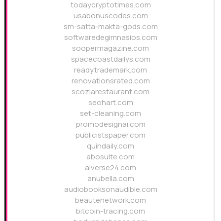
todaycryptotimes.com
usabonuscodes.com
sm-satta-makta-gods.com
softwaredegimnasios.com
soopermagazine.com
spacecoastdailys.com
readytrademark.com
renovationsrated.com
scoziarestaurant.com
seohart.com
set-cleaning.com
promodesignai.com
publicistspaper.com
quindaily.com
abosulte.com
aiverse24.com
anubella.com
audiobooksonaudible.com
beautenetwork.com
bitcoin-tracing.com