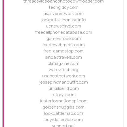
threadsvideoandphotodownloader.com
techgiddy.com
usalivenetwork.com
jackpotrushonline.info
ucnewshindi.com
freecellphonedatabase.com
gamersrope.com
exellewebmedia.com
free-gamestop.com
sinbadtravels.com
ukmagzine.com
wareztech.org
usabestnetwork.com
jessepinkmanoutfit.com
umailsend.com
retarys.com
fasterformationcpf.com
goldensnuggles.com
lookbattlemap.com
buyrdpservice.com
yesport.net