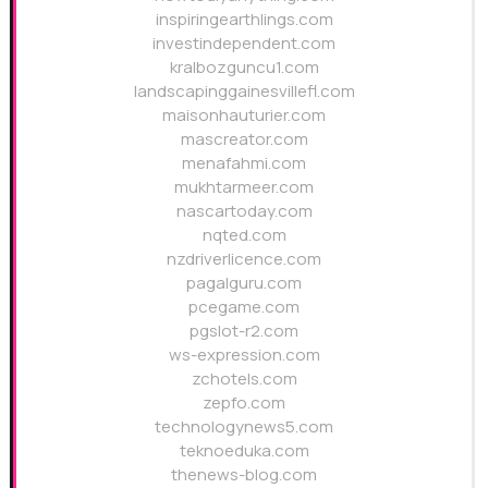
inspiringearthlings.com
investindependent.com
kralbozguncu1.com
landscapinggainesvillefl.com
maisonhauturier.com
mascreator.com
menafahmi.com
mukhtarmeer.com
nascartoday.com
nqted.com
nzdriverlicence.com
pagalguru.com
pcegame.com
pgslot-r2.com
ws-expression.com
zchotels.com
zepfo.com
technologynews5.com
teknoeduka.com
thenews-blog.com