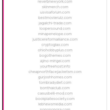
reverbnewyork.com
skinmerch.com
usvisaforum.com
bestmovierulz.com
jagalchi-trade.com
loopersound.com
minapenelope.com
justicereformalliance.com
cryptoglax.com
ohiohobbyplus.com
bogothemes.com
ajino-mingei.com
yourfreehost.info
cheapnorthfacejacketsm.com
gurjoshhomes.com
tombradydiet.com
bonthaiclub.com
casusbelli-mod.com
bookplatesociety.com
lebnewsmedia.com
sonosonora.com