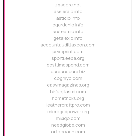
zqscore.net
aseleraio.info
asticio.info
egardenio.info
arxteamio.info
getalexio.info
accountaudittaxcon.com
prymprint.com
sportkeeda.org
besttimespend.com
careandcure.biz
cogniyo.com
easymagazines.org
hirfanjilasmi.com
hometricks.org
leathercraftpro.com
microgridpower.org
mixiqo.com
needglobe.com
ortocoach.com