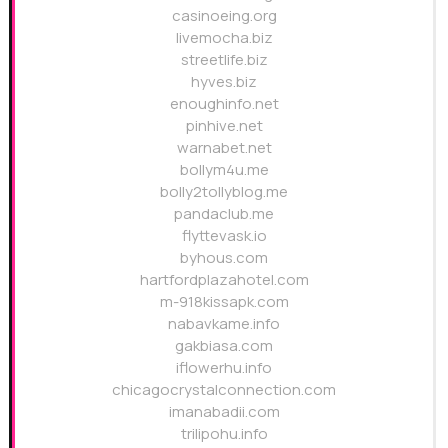
casinoeing.org
livemocha.biz
streetlife.biz
hyves.biz
enoughinfo.net
pinhive.net
warnabet.net
bollym4u.me
bolly2tollyblog.me
pandaclub.me
flyttevask.io
byhous.com
hartfordplazahotel.com
m-918kissapk.com
nabavkame.info
gakbiasa.com
iflowerhu.info
chicagocrystalconnection.com
imanabadii.com
trilipohu.info