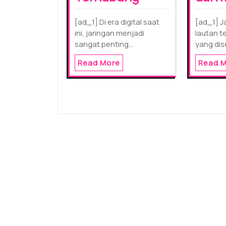
[ad_1] Di era digital saat
[ad_1] J
ini, jaringan menjadi
lautan t
sangat penting…
yang dis
Read More
Read 