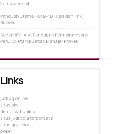
Komprehensif
Panduan Utama Parlay4D: Tips dan Trik
Sukses
SuperMP0: Alat Pengubah Permainan yang
Perlu Diketahui Setiap Manajer Proyek
Links
judi qq online
situs pkv
demo slot online
situs judi bola terpercaya
situs qq online
poker