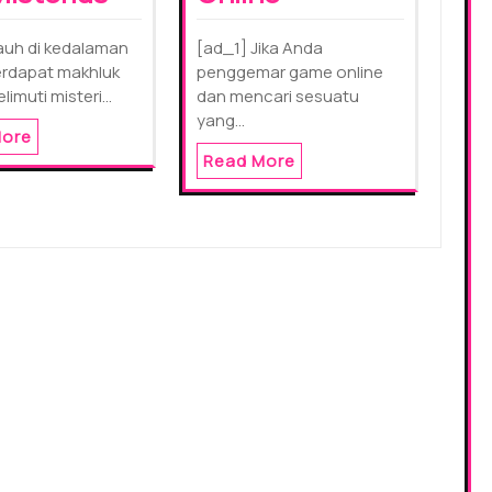
auh di kedalaman
[ad_1] Jika Anda
erdapat makhluk
penggemar game online
elimuti misteri…
dan mencari sesuatu
yang…
More
Read More