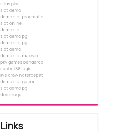
situs pkv
slot demo
demo slot pragmatic
slot online
demo slot
slot demo pg
demo slot pg
slot demo
demo slot maxwin
pkv games bandarqq
sbobet88 login
live draw hk tercepat
demo slot gacor
slot demo pg
dominoqq
Links