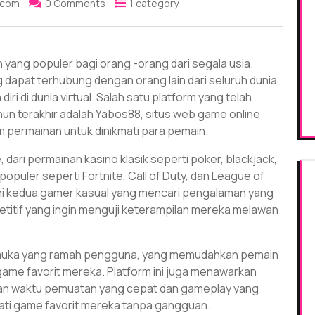
.com
0 Comments
1 category
 yang populer bagi orang -orang dari segala usia.
dapat terhubung dengan orang lain dari seluruh dunia,
 di dunia virtual. Salah satu platform yang telah
n terakhir adalah Yabos88, situs web game online
permainan untuk dinikmati para pemain.
i permainan kasino klasik seperti poker, blackjack,
opuler seperti Fortnite, Call of Duty, dan League of
ani kedua gamer kasual yang mencari pengalaman yang
itif yang ingin menguji keterampilan mereka melawan
armuka yang ramah pengguna, yang memudahkan pemain
me favorit mereka. Platform ini juga menawarkan
an waktu pemuatan yang cepat dan gameplay yang
ti game favorit mereka tanpa gangguan.