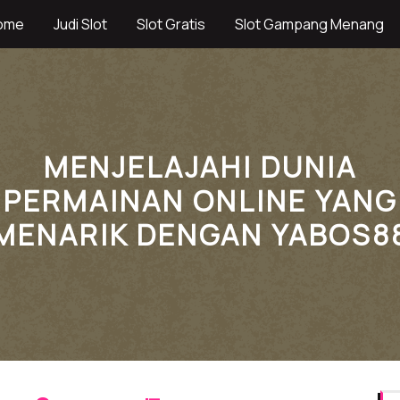
ome
Judi Slot
Slot Gratis
Slot Gampang Menang
MENJELAJAHI DUNIA
PERMAINAN ONLINE YANG
MENARIK DENGAN YABOS8