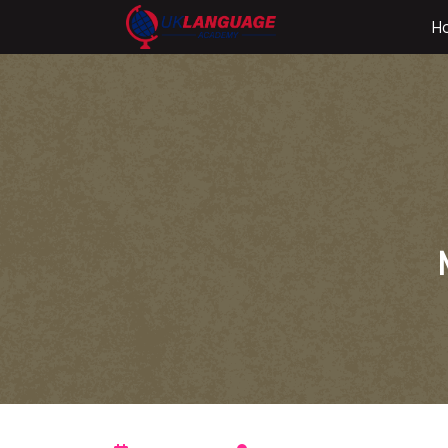
Skip
H
to
content