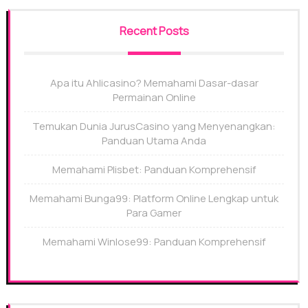
Recent Posts
Apa itu Ahlicasino? Memahami Dasar-dasar
Permainan Online
Temukan Dunia JurusCasino yang Menyenangkan:
Panduan Utama Anda
Memahami Plisbet: Panduan Komprehensif
Memahami Bunga99: Platform Online Lengkap untuk
Para Gamer
Memahami Winlose99: Panduan Komprehensif