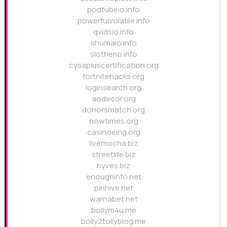
podtubeio.info
powerfulvolatile.info
qvidsio.info
shumaio.info
slotherio.info
cysapluscertification.org
fortnitehacks.org
loginsearch.org
aodecor.org
donorsmatch.org
nowtimes.org
casinoeing.org
livemocha.biz
streetlife.biz
hyves.biz
enoughinfo.net
pinhive.net
warnabet.net
bollym4u.me
bolly2tollyblog.me