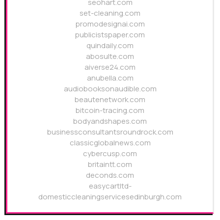
seohart.com
set-cleaning.com
promodesignai.com
publicistspaper.com
quindaily.com
abosulte.com
aiverse24.com
anubella.com
audiobooksonaudible.com
beautenetwork.com
bitcoin-tracing.com
bodyandshapes.com
businessconsultantsroundrock.com
classicglobalnews.com
cybercusp.com
britaintt.com
deconds.com
easycartltd-
domesticcleaningservicesedinburgh.com