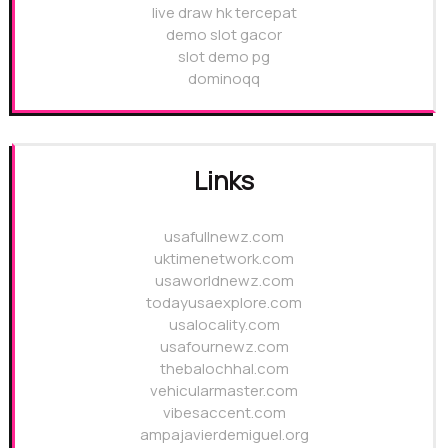
live draw hk tercepat
demo slot gacor
slot demo pg
dominoqq
Links
usafullnewz.com
uktimenetwork.com
usaworldnewz.com
todayusaexplore.com
usalocality.com
usafournewz.com
thebalochhal.com
vehicularmaster.com
vibesaccent.com
ampajavierdemiguel.org