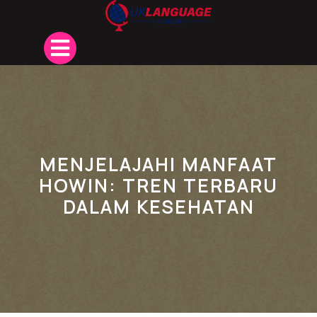
Skip
to
content
Open
Button
MENJELAJAHI MANFAAT
HOWIN: TREN TERBARU
DALAM KESEHATAN