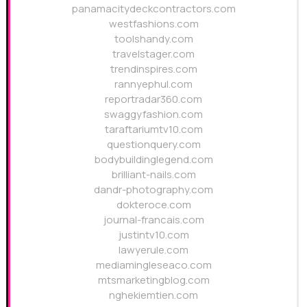
panamacitydeckcontractors.com
westfashions.com
toolshandy.com
travelstager.com
trendinspires.com
rannyephul.com
reportradar360.com
swaggyfashion.com
taraftariumtv10.com
questionquery.com
bodybuildinglegend.com
brilliant-nails.com
dandr-photography.com
dokteroce.com
journal-francais.com
justintv10.com
lawyerule.com
mediamingleseaco.com
mtsmarketingblog.com
nghekiemtien.com