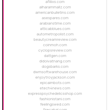
afiliixs.com
alharammallz.com
americanbulletins.com
asespares.com
arabianstime.com
atticabblues.com
autometropolist.com
beautycreamreview.com
coinmoh.com
cyclopsreview.com
dattgen.com
didoivatnang.com
dogsbarks.com
dwmsoftwarehouse.com
enjoytroyjackson.com
epicaimbots.com
etech4news.com
expresspsychedelicsshop.com
fashionistani.com
feelingswed.com
firecabal.com