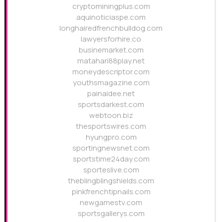
cryptominingplus.com
aquinoticiaspe.com
longhairedfrenchbulldog.com
lawyersforhire.co
businemarket.com
matahari88play.net
moneydescriptor.com
youthsmagazine.com
painaidee.net
sportsdarkest.com
webtoon.biz
thesportswires.com
hyungpro.com
sportingnewsnet.com
sportstime24day.com
sporteslive.com
theblingblingshields.com
pinkfrenchtipnails.com
newgamestv.com
sportsgallerys.com