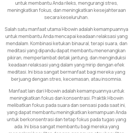
untuk membantu Anda rileks, mengurangi stres,
meningkatkan fokus, dan meningkatkan kesejahteraan
secara keseluruhan.
Salah satu manfaat utama Hbowin adalah kemampuannya
untuk membantu Anda mencapai keadaan relaksasi yang
mendalam. Kombinasi ketukan binaural, terapi suara, dan
meditasi yang dipandu dapat membantu menenangkan
pikiran, memperlambat detak jantung, dan menginduksi
keadaan relaksasi yang dalam yang mirip dengan efek
meditasi. Ini bisa sangat bermanfaat bagi mereka yang
berjuang dengan stres, kecemasan, atau insomnia.
Manfaat lain dari Hbowin adalah kemampuannya untuk
meningkatkan fokus dan konsentrasi. Praktik Hbowin
melibatkan fokus pada suara dan sensasi pada saat ini,
yang dapat membantu meningkatkan kemampuan Anda
untuk berkonsentrasi dan tetap fokus pada tugas yang
ada. Ini bisa sangat membantu bagi mereka yang