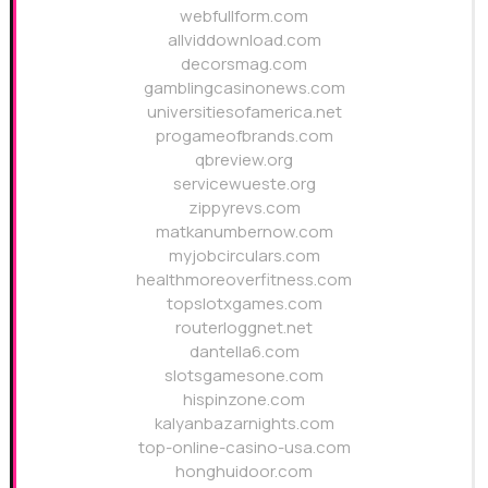
webfullform.com
allviddownload.com
decorsmag.com
gamblingcasinonews.com
universitiesofamerica.net
progameofbrands.com
qbreview.org
servicewueste.org
zippyrevs.com
matkanumbernow.com
myjobcirculars.com
healthmoreoverfitness.com
topslotxgames.com
routerloggnet.net
dantella6.com
slotsgamesone.com
hispinzone.com
kalyanbazarnights.com
top-online-casino-usa.com
honghuidoor.com