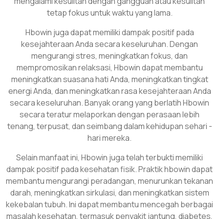
mengalami kesulitan dengan gangguan atau kesulitan
tetap fokus untuk waktu yang lama.
Hbowin juga dapat memiliki dampak positif pada
kesejahteraan Anda secara keseluruhan. Dengan
mengurangi stres, meningkatkan fokus, dan
mempromosikan relaksasi, Hbowin dapat membantu
meningkatkan suasana hati Anda, meningkatkan tingkat
energi Anda, dan meningkatkan rasa kesejahteraan Anda
secara keseluruhan. Banyak orang yang berlatih Hbowin
secara teratur melaporkan dengan perasaan lebih
tenang, terpusat, dan seimbang dalam kehidupan sehari -
hari mereka.
Selain manfaat ini, Hbowin juga telah terbukti memiliki
dampak positif pada kesehatan fisik. Praktik hbowin dapat
membantu mengurangi peradangan, menurunkan tekanan
darah, meningkatkan sirkulasi, dan meningkatkan sistem
kekebalan tubuh. Ini dapat membantu mencegah berbagai
masalah kesehatan, termasuk penyakit jantung, diabetes,