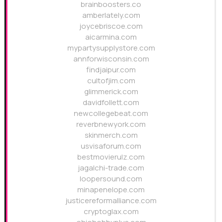
brainboosters.co
amberlately.com
joycebriscoe.com
aicarmina.com
mypartysupplystore.com
annforwisconsin.com
findjaipur.com
cultofjim.com
glimmerick.com
davidfollett.com
newcollegebeat.com
reverbnewyork.com
skinmerch.com
usvisaforum.com
bestmovierulz.com
jagalchi-trade.com
loopersound.com
minapenelope.com
justicereformalliance.com
cryptoglax.com