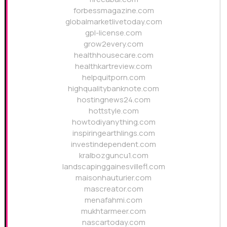
forbessmagazine.com
globalmarketlivetoday.com
gpl-license.com
grow2every.com
healthhousecare.com
healthkartreview.com
helpquitporn.com
highqualitybanknote.com
hostingnews24.com
hottstyle.com
howtodiyanything.com
inspiringearthlings.com
investindependent.com
kralbozguncu1.com
landscapinggainesvillefl.com
maisonhauturier.com
mascreator.com
menafahmi.com
mukhtarmeer.com
nascartoday.com