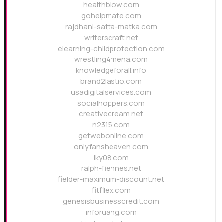
healthblow.com
gohelpmate.com
rajdhani-satta-matka.com
writerscraft.net
elearning-childprotection.com
wrestling4mena.com
knowledgeforall.info
brand2lastio.com
usadigitalservices.com
socialhoppers.com
creativedream.net
n2315.com
getwebonline.com
onlyfansheaven.com
lky08.com
ralph-fiennes.net
fielder-maximum-discount.net
fitfllex.com
genesisbusinesscredit.com
inforuang.com