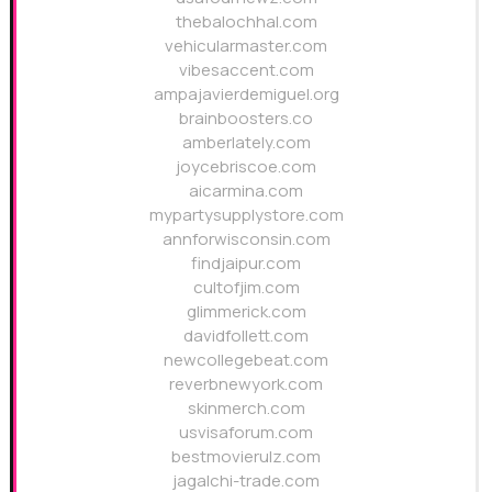
thebalochhal.com
vehicularmaster.com
vibesaccent.com
ampajavierdemiguel.org
brainboosters.co
amberlately.com
joycebriscoe.com
aicarmina.com
mypartysupplystore.com
annforwisconsin.com
findjaipur.com
cultofjim.com
glimmerick.com
davidfollett.com
newcollegebeat.com
reverbnewyork.com
skinmerch.com
usvisaforum.com
bestmovierulz.com
jagalchi-trade.com