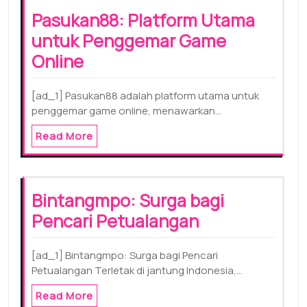
Pasukan88: Platform Utama
untuk Penggemar Game
Online
[ad_1] Pasukan88 adalah platform utama untuk
penggemar game online, menawarkan…
Read More
Bintangmpo: Surga bagi
Pencari Petualangan
[ad_1] Bintangmpo: Surga bagi Pencari
Petualangan Terletak di jantung Indonesia,…
Read More