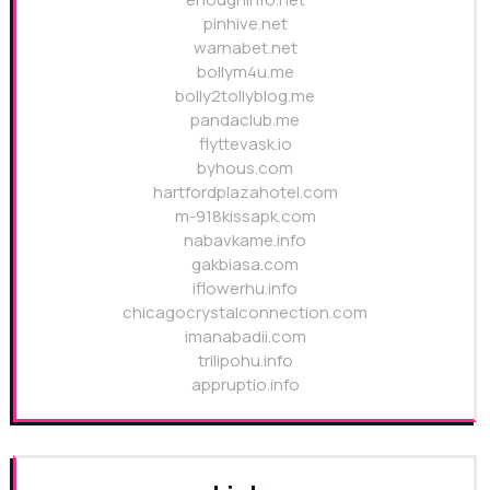
pinhive.net
warnabet.net
bollym4u.me
bolly2tollyblog.me
pandaclub.me
flyttevask.io
byhous.com
hartfordplazahotel.com
m-918kissapk.com
nabavkame.info
gakbiasa.com
iflowerhu.info
chicagocrystalconnection.com
imanabadii.com
trilipohu.info
appruptio.info