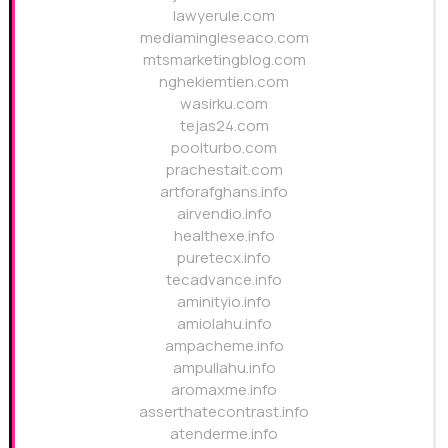
lawyerule.com
mediamingleseaco.com
mtsmarketingblog.com
nghekiemtien.com
wasirku.com
tejas24.com
poolturbo.com
prachestait.com
artforafghans.info
airvendio.info
healthexe.info
puretecx.info
tecadvance.info
aminityio.info
amiolahu.info
ampacheme.info
ampullahu.info
aromaxme.info
asserthatecontrast.info
atenderme.info