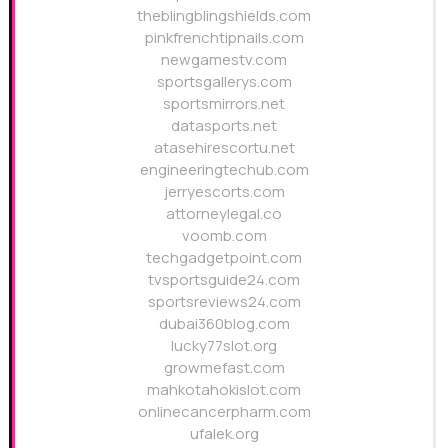
theblingblingshields.com
pinkfrenchtipnails.com
newgamestv.com
sportsgallerys.com
sportsmirrors.net
datasports.net
atasehirescortu.net
engineeringtechub.com
jerryescorts.com
attorneylegal.co
voomb.com
techgadgetpoint.com
tvsportsguide24.com
sportsreviews24.com
dubai360blog.com
lucky77slot.org
growmefast.com
mahkotahokislot.com
onlinecancerpharm.com
ufalek.org