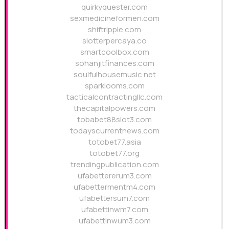
quirkyquester.com
sexmedicineformen.com
shiftripple.com
slotterpercaya.co
smartcoolbox.com
sohanjitfinances.com
soulfulhousemusic.net
sparklooms.com
tacticalcontractingllc.com
thecapitalpowers.com
tobabet88slot3.com
todayscurrentnews.com
totobet77.asia
totobet77.org
trendingpublication.com
ufabettererum3.com
ufabettermentm4.com
ufabettersum7.com
ufabettinwm7.com
ufabettinwum3.com