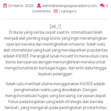
20 March, 2025
admin@uklanguageacademy.com
0
Comments
1 category
[ad_1]
Di dunia yang serba cepat saat ini, otomatisasi telah
menjadi alat penting bagi bisnis yang ingin merampingkan
operasi mereka dan meningkatkan efisiensi. Salah satu
alat otomatisasi yang kuat yang mendapatkan popularitas
adalah KW303. Perangkat lunak inovatif ini merevolusi cara
bisnis beroperasi dengan memungkinkan mereka untuk
mengotomatiskan berbagai tugas, dari entri data hingga
layanan pelanggan.
Salah satu manfaat utama menggunakan KW303 adalah
penghematan waktu yang disediakan. Dengan
mengotomatisasi tugas yang berulang, karyawan dapat
fokus pada kegiatan yang lebih strategis dan bernilai
tambah, yang mengarah pada peningkatan produktivitas