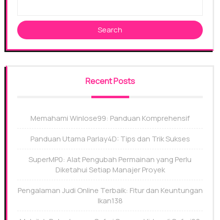
Search
Recent Posts
Memahami Winlose99: Panduan Komprehensif
Panduan Utama Parlay4D: Tips dan Trik Sukses
SuperMP0: Alat Pengubah Permainan yang Perlu
Diketahui Setiap Manajer Proyek
Pengalaman Judi Online Terbaik: Fitur dan Keuntungan
Ikan138