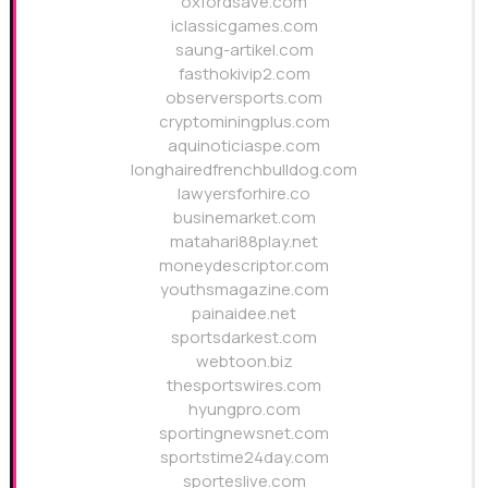
oxfordsave.com
iclassicgames.com
saung-artikel.com
fasthokivip2.com
observersports.com
cryptominingplus.com
aquinoticiaspe.com
longhairedfrenchbulldog.com
lawyersforhire.co
businemarket.com
matahari88play.net
moneydescriptor.com
youthsmagazine.com
painaidee.net
sportsdarkest.com
webtoon.biz
thesportswires.com
hyungpro.com
sportingnewsnet.com
sportstime24day.com
sporteslive.com