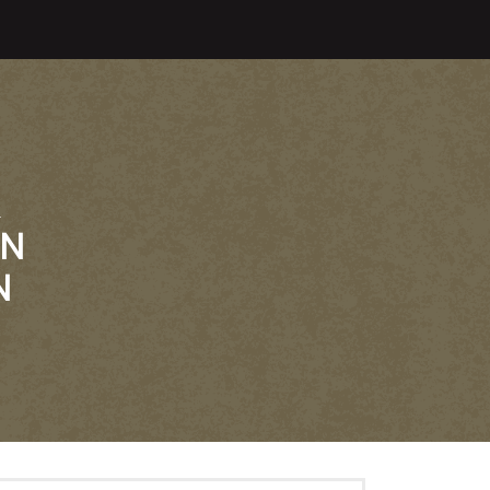
K
AN
N