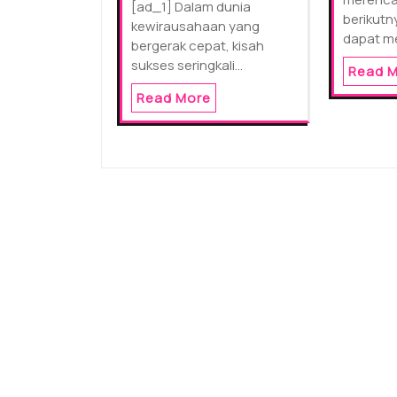
[ad_1] Dalam dunia
berikutn
kewirausahaan yang
dapat m
bergerak cepat, kisah
sukses seringkali…
Read 
Read More