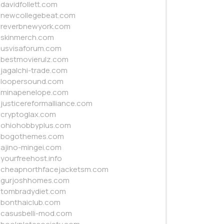
davidfollett.com
newcollegebeat.com
reverbnewyork.com
skinmerch.com
usvisaforum.com
bestmovierulz.com
jagalchi-trade.com
loopersound.com
minapenelope.com
justicereformalliance.com
cryptoglax.com
ohiohobbyplus.com
bogothemes.com
ajino-mingei.com
yourfreehost.info
cheapnorthfacejacketsm.com
gurjoshhomes.com
tombradydiet.com
bonthaiclub.com
casusbelli-mod.com