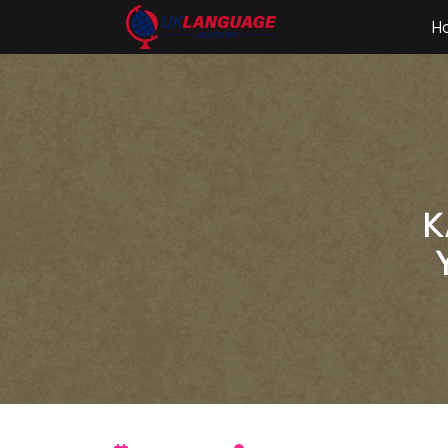
Skip
H
to
content
K