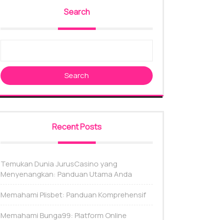
Search
Search
Recent Posts
Temukan Dunia JurusCasino yang
Menyenangkan: Panduan Utama Anda
Memahami Plisbet: Panduan Komprehensif
Memahami Bunga99: Platform Online