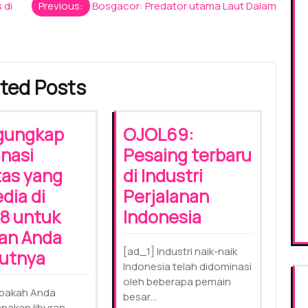
 di
Previous:
Bosgacor: Predator utama Laut Dalam
ted Posts
gungkap
OJOL69:
inasi
Pesaing terbaru
tas yang
di Industri
dia di
Perjalanan
8 untuk
Indonesia
ran Anda
[ad_1] Industri naik-naik
kutnya
Indonesia telah didominasi
oleh beberapa pemain
Apakah Anda
besar…
nakan liburan