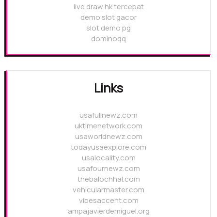
live draw hk tercepat
demo slot gacor
slot demo pg
dominoqq
Links
usafullnewz.com
uktimenetwork.com
usaworldnewz.com
todayusaexplore.com
usalocality.com
usafournewz.com
thebalochhal.com
vehicularmaster.com
vibesaccent.com
ampajavierdemiguel.org