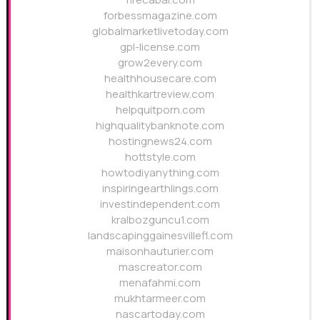
forbessmagazine.com
globalmarketlivetoday.com
gpl-license.com
grow2every.com
healthhousecare.com
healthkartreview.com
helpquitporn.com
highqualitybanknote.com
hostingnews24.com
hottstyle.com
howtodiyanything.com
inspiringearthlings.com
investindependent.com
kralbozguncu1.com
landscapinggainesvillefl.com
maisonhauturier.com
mascreator.com
menafahmi.com
mukhtarmeer.com
nascartoday.com