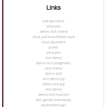
Links
judi qq online
situs pkv
demo slot online
situs judi bola terpercaya
situs qq online
poker
situs pkv
slot demo
demo slot pragmatic
slot online
demo slot
slot demo pg
demo slot pg
slot demo
demo slot maxwin
pkv games bandarqq
sbobet88 login