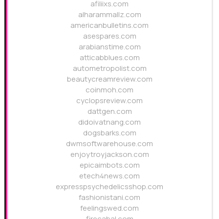
afiliixs.com
alharammallz.com
americanbulletins.com
asespares.com
arabianstime.com
atticabblues.com
autometropolist.com
beautycreamreview.com
coinmoh.com
cyclopsreview.com
dattgen.com
didoivatnang.com
dogsbarks.com
dwmsoftwarehouse.com
enjoytroyjackson.com
epicaimbots.com
etech4news.com
expresspsychedelicsshop.com
fashionistani.com
feelingswed.com
firecabal.com