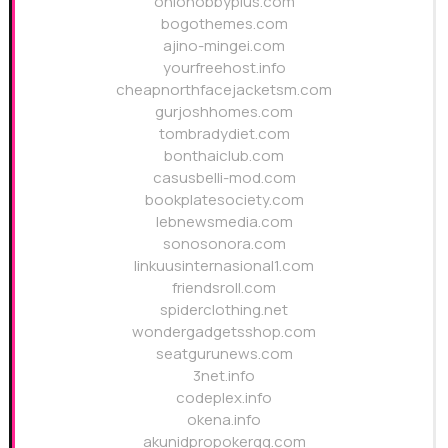
ohiohobbyplus.com
bogothemes.com
ajino-mingei.com
yourfreehost.info
cheapnorthfacejacketsm.com
gurjoshhomes.com
tombradydiet.com
bonthaiclub.com
casusbelli-mod.com
bookplatesociety.com
lebnewsmedia.com
sonosonora.com
linkuusinternasional1.com
friendsroll.com
spiderclothing.net
wondergadgetsshop.com
seatgurunews.com
3net.info
codeplex.info
okena.info
akunidpropokerqq.com