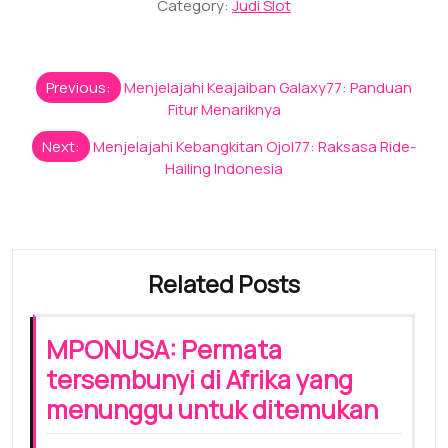
Category:
Judi Slot
Post
Previous:
Menjelajahi Keajaiban Galaxy77: Panduan
navigation
Fitur Menariknya
Next:
Menjelajahi Kebangkitan Ojol77: Raksasa Ride-
Hailing Indonesia
Related Posts
MPONUSA: Permata
tersembunyi di Afrika yang
menunggu untuk ditemukan