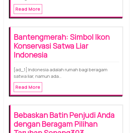
Read More
Bantengmerah: Simbol Ikon
Konservasi Satwa Liar
Indonesia
[ad_1] Indonesia adalah rumah bagi beragam
satwa liar, namun ada…
Read More
Bebaskan Batin Penjudi Anda
dengan Beragam Pilihan
Taruhan Senang303