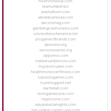
howtofixissue.com
teamufabet.biz
webfullform.com
allviddownload.com
decorsmag.com
gamblingcasinonews.com
universitiesofamerica.net
progameofbrands.com
qbreview.org
servicewueste.org
zippyrevs.com
matkanumbernow.com
myjobcirculars.com
healthmoreoverfitness.com
topslotxgames.com
routerloggnet.net
dantella6.com
slotsgamesone.com
hispinzone.com
kalyanbazarnights.com
top-online-casino-usa.com