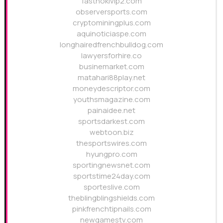
fasthokivip2.com
observersports.com
cryptominingplus.com
aquinoticiaspe.com
longhairedfrenchbulldog.com
lawyersforhire.co
businemarket.com
matahari88play.net
moneydescriptor.com
youthsmagazine.com
painaidee.net
sportsdarkest.com
webtoon.biz
thesportswires.com
hyungpro.com
sportingnewsnet.com
sportstime24day.com
sporteslive.com
theblingblingshields.com
pinkfrenchtipnails.com
newgamestv.com