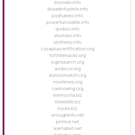
blomaio.info
dosellinfoplete.info
podtubeio.info
powerfulvolatile.info
qvidsio.info
shumaio.info
slotherio.info
cysapluscertification.org
fortnitehacks.org
loginsearch.org
aodecor.org
donorsmatch.org
nowtimes.org
casinoeing.org
livemocha.biz
streetlife.biz
hyves.biz
enoughinfo.net
pinhive.net
warnabet.net
bollym4u.me