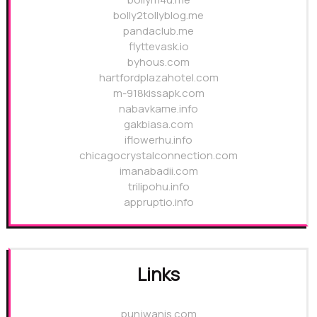
bolly2tollyblog.me
pandaclub.me
flyttevask.io
byhous.com
hartfordplazahotel.com
m-918kissapk.com
nabavkame.info
gakbiasa.com
iflowerhu.info
chicagocrystalconnection.com
imanabadii.com
trilipohu.info
appruptio.info
Links
punjwanis.com