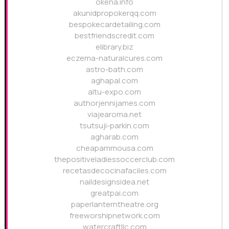
okena.info
akunidpropokerqq.com
bespokecardetailing.com
bestfriendscredit.com
elibrary.biz
eczema-naturalcures.com
astro-bath.com
aghapal.com
altu-expo.com
authorjennijames.com
viajearoma.net
tsutsuji-parkin.com
agharab.com
cheapammousa.com
thepositiveladiessoccerclub.com
recetasdecocinafaciles.com
naildesignsidea.net
greatpai.com
paperlanterntheatre.org
freeworshipnetwork.com
watercraftllc.com