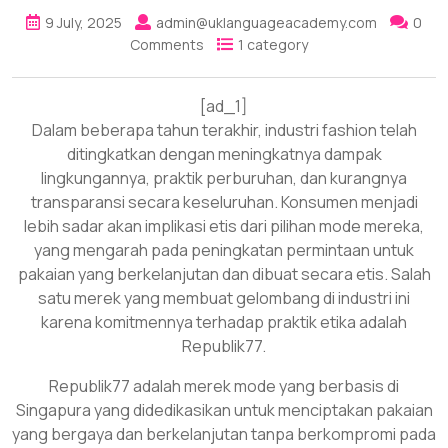
9 July, 2025
admin@uklanguageacademy.com
0
Comments
1 category
[ad_1]
Dalam beberapa tahun terakhir, industri fashion telah
ditingkatkan dengan meningkatnya dampak
lingkungannya, praktik perburuhan, dan kurangnya
transparansi secara keseluruhan. Konsumen menjadi
lebih sadar akan implikasi etis dari pilihan mode mereka,
yang mengarah pada peningkatan permintaan untuk
pakaian yang berkelanjutan dan dibuat secara etis. Salah
satu merek yang membuat gelombang di industri ini
karena komitmennya terhadap praktik etika adalah
Republik77.
Republik77 adalah merek mode yang berbasis di
Singapura yang didedikasikan untuk menciptakan pakaian
yang bergaya dan berkelanjutan tanpa berkompromi pada