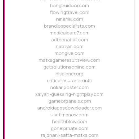
honghuidoor.com
flowingtravel.com
nineniki.com
brandiospecialists.com
medicalcare7.com
adtennaball.com
nabzah.com
mongive.com
matkagameresultsview.com
getsolutionsonline.com
hispinner.org
criticalinsurance.info
nokariposter.com
kalyan-guessing-nightplay.com
gameofpanels.com
androidappsdownloader.com
usetimenow.com
healthblow.com
gohelpmate.com
rajdhani-satta-matka.com