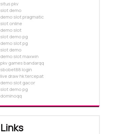
situs pkv
slot demo
demo slot pragmatic
slot online
demo slot
slot demo pg
demo slot pg
slot demo
demo slot maxwin
pkv games bandarqq
sbobet88 login
live draw hk tercepat
demo slot gacor
slot demo pg
dominoqq
Links