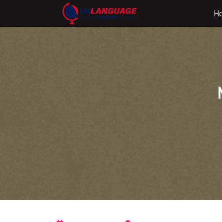
Skip
H
to
content