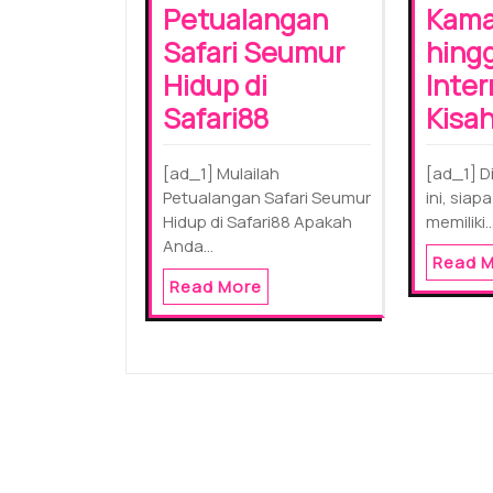
Petualangan
Kama
Safari Seumur
hing
Hidup di
Inter
Safari88
Kisah
[ad_1] Mulailah
[ad_1] Di
Petualangan Safari Seumur
ini, siap
Hidup di Safari88 Apakah
memiliki
Anda…
Read 
Read More