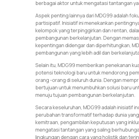
berbagai aktor untuk mengatasi tantangan yan
Aspek penting lainnya dari MDG99 adalah fok
partisipatif. Inisiatif ini menekankan penti
kelompok yang terpinggirkan dan rentan, da
pembangunan berkelanjutan. Dengan memas
kepentingan didengar dan diperhitungkan, M
pembangunan yang lebih adil dan berkelanjut
Selain itu, MDG99 memberikan penekanan kuat p
potensi teknologi baru untuk mendorong pe
orang -orang di seluruh dunia. Dengan mempr
bertujuan untuk menumbuhkan solusi baru u
menuju tujuan pembangunan berkelanjutan.
Secara keseluruhan, MDG99 adalah inisiatif in
perubahan transformatif terhadap dunia yang
kemitraan, pengambilan keputusan yang inklusif,
mengatasi tantangan yang saling berhubungan
lingkungan dengan cara yang holistik dan teri