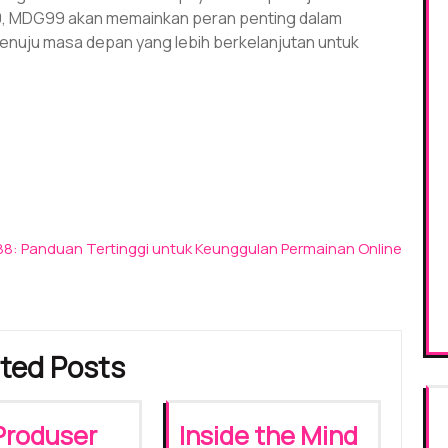
, MDG99 akan memainkan peran penting dalam
uju masa depan yang lebih berkelanjutan untuk
8: Panduan Tertinggi untuk Keunggulan Permainan Online
ted Posts
 Produser
Inside the Mind