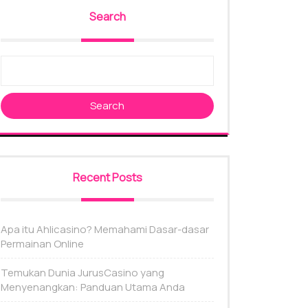
Search
Search
Recent Posts
Apa itu Ahlicasino? Memahami Dasar-dasar
Permainan Online
Temukan Dunia JurusCasino yang
Menyenangkan: Panduan Utama Anda