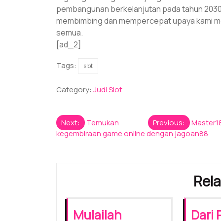
pembangunan berkelanjutan pada tahun 2030
membimbing dan mempercepat upaya kami men
semua.
[ad_2]
Tags:
slot
Category:
Judi Slot
Post
Next:
Temukan
Previous:
Master18
kegembiraan game online dengan jagoan88
navigation
Rela
Mulailah
Dari