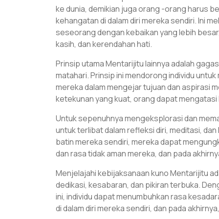
ke dunia, demikian juga orang -orang harus 
kehangatan di dalam diri mereka sendiri. Ini m
seseorang dengan kebaikan yang lebih besar,
kasih, dan kerendahan hati.
Prinsip utama Mentarijitu lainnya adalah gaga
matahari. Prinsip ini mendorong individu unt
mereka dalam mengejar tujuan dan aspirasi m
ketekunan yang kuat, orang dapat mengatasi 
Untuk sepenuhnya mengeksplorasi dan memaham
untuk terlibat dalam refleksi diri, meditasi, 
batin mereka sendiri, mereka dapat mengun
dan rasa tidak aman mereka, dan pada akhirn
Menjelajahi kebijaksanaan kuno Mentarijitu 
dedikasi, kesabaran, dan pikiran terbuka. Den
ini, individu dapat menumbuhkan rasa kesadara
di dalam diri mereka sendiri, dan pada akhir