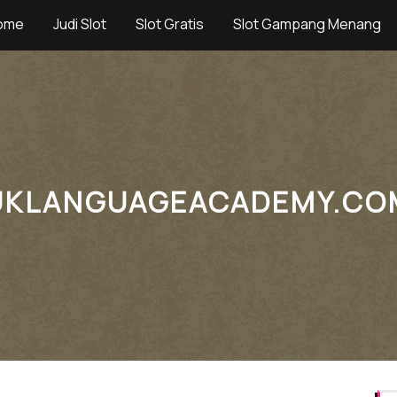
ome
Judi Slot
Slot Gratis
Slot Gampang Menang
UKLANGUAGEACADEMY.CO