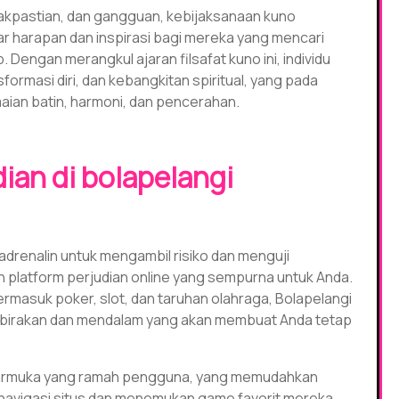
akpastian, dan gangguan, kebijaksanaan kuno
r harapan dan inspirasi bagi mereka yang mencari
 Dengan merangkul ajaran filsafat kuno ini, individu
formasi diri, dan kebangkitan spiritual, yang pada
ian batin, harmoni, dan pencerahan.
ian di bolapelangi
drenalin untuk mengambil risiko dan menguji
 platform perjudian online yang sempurna untuk Anda.
rmasuk poker, slot, dan taruhan olahraga, Bolapelangi
irakan dan mendalam yang akan membuat Anda tetap
antarmuka yang ramah pengguna, yang memudahkan
avigasi situs dan menemukan game favorit mereka.