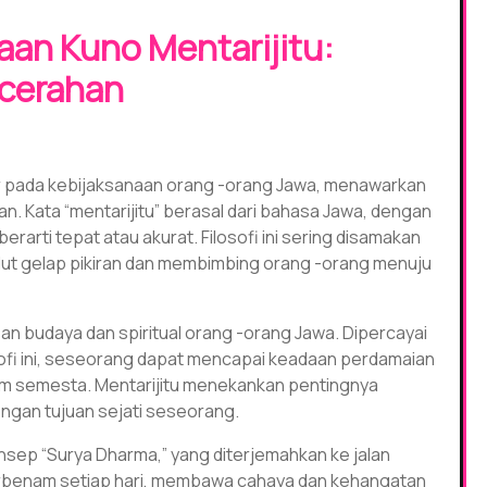
aan Kuno Mentarijitu:
ncerahan
kar pada kebijaksanaan orang -orang Jawa, menawarkan
n. Kata “mentarijitu” berasal dari bahasa Jawa, dengan
berarti tepat atau akurat. Filosofi ini sering disamakan
dut gelap pikiran dan membimbing orang -orang menuju
san budaya dan spiritual orang -orang Jawa. Dipercayai
sofi ini, seseorang dapat mencapai keadaan perdamaian
am semesta. Mentarijitu menekankan pentingnya
dengan tujuan sejati seseorang.
onsep “Surya Dharma,” yang diterjemahkan ke jalan
terbenam setiap hari, membawa cahaya dan kehangatan