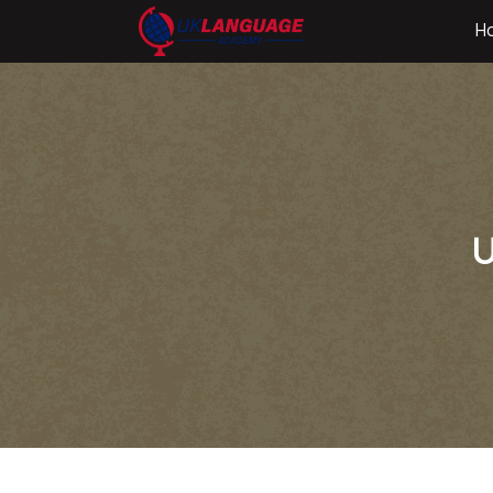
Skip
H
to
content