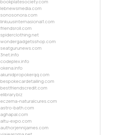
bookplatesociety.com
lebnewsmedia.com
sonosonora.com
linkuusinternasional1.com
friendsroll.com
spiderclothing.net
wondergadgetsshop.com
seatgurunews.com
3net.info
codeplex.info
okena.info
akunidpropokerqq.com
bespokecardetailing.com
bestfriendscredit.com
elibrary.biz
eczema-naturalcures.com
astro-bath.com
aghapal.com
altu-expo.com
authorjennijames.com
viajearoma.net