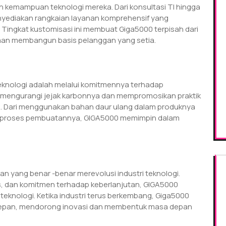
 kemampuan teknologi mereka. Dari konsultasi TI hingga
ediakan rangkaian layanan komprehensif yang
. Tingkat kustomisasi ini membuat Giga5000 terpisah dari
an membangun basis pelanggan yang setia.
teknologi adalah melalui komitmennya terhadap
uk mengurangi jejak karbonnya dan mempromosikan praktik
. Dari menggunakan bahan daur ulang dalam produknya
m proses pembuatannya, GIGA5000 memimpin dalam
n yang benar -benar merevolusi industri teknologi.
s, dan komitmen terhadap keberlanjutan, GIGA5000
eknologi. Ketika industri terus berkembang, Giga5000
is depan, mendorong inovasi dan membentuk masa depan