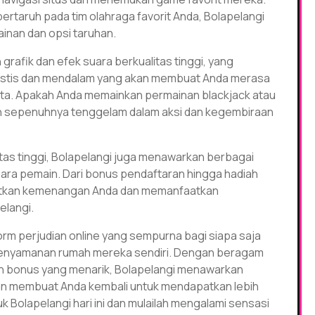
ertaruh pada tim olahraga favorit Anda, Bolapelangi
ainan dan opsi taruhan.
grafik dan efek suara berkualitas tinggi, yang
listis dan mendalam yang akan membuat Anda merasa
ata. Apakah Anda memainkan permainan blackjack atau
n sepenuhnya tenggelam dalam aksi dan kegembiraan
itas tinggi, Bolapelangi juga menawarkan berbagai
ara pemain. Dari bonus pendaftaran hingga hadiah
gkatkan kemenangan Anda dan memanfaatkan
elangi.
orm perjudian online yang sempurna bagi siapa saja
i kenyamanan rumah mereka sendiri. Dengan beragam
 dan bonus yang menarik, Bolapelangi menawarkan
kan membuat Anda kembali untuk mendapatkan lebih
Bolapelangi hari ini dan mulailah mengalami sensasi