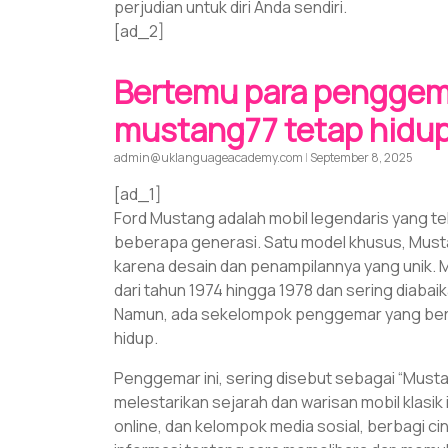
perjudian untuk diri Anda sendiri.
[ad_2]
Bertemu para penggem
mustang77 tetap hidu
admin@uklanguageacademy.com
|
September 8, 2025
[ad_1]
Ford Mustang adalah mobil legendaris yang t
beberapa generasi. Satu model khusus, Mustan
karena desain dan penampilannya yang unik. M
dari tahun 1974 hingga 1978 dan sering diabai
Namun, ada sekelompok penggemar yang ber
hidup.
Penggemar ini, sering disebut sebagai “Must
melestarikan sejarah dan warisan mobil klasik
online, dan kelompok media sosial, berbagi c