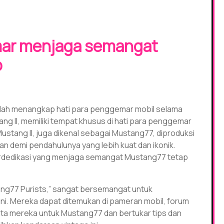
ar menjaga semangat
p
elah menangkap hati para penggemar mobil selama
g II, memiliki tempat khusus di hati para penggemar
ustang II, juga dikenal sebagai Mustang77, diproduksi
kan demi pendahulunya yang lebih kuat dan ikonik.
dedikasi yang menjaga semangat Mustang77 tetap
ang77 Purists,” sangat bersemangat untuk
 ini. Mereka dapat ditemukan di pameran mobil, forum
inta mereka untuk Mustang77 dan bertukar tips dan