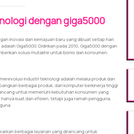
eknologi dengan giga5000
gan inovasi dan kemajuan baru yang dibuat setiap hari.
 adalah Giga5000. Didirikan pada 2010, Giga5000 dengan
berikan solusi mutakhir untuk bisnis dan konsumen.
erevolusi industri teknologi adalah melalui produk dan
angkan berbagai produk, dari komputer berkinerja tinggi
dirancang untuk memenuhi kebutuhan konsumen yang
ak hanya kuat dan efisien, tetapi juga ramah pengguna,
guna.
warkan berbagai layanan yang dirancang untuk